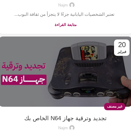
Najm
تعتبر الشخصيات اليابانية جزءًا لا يتجزأ من ثقافة البوب...
متابعة القراءة
20
فبراير
غير مصنف
تجديد وترقية جهاز N64 الخاص بك
Najm