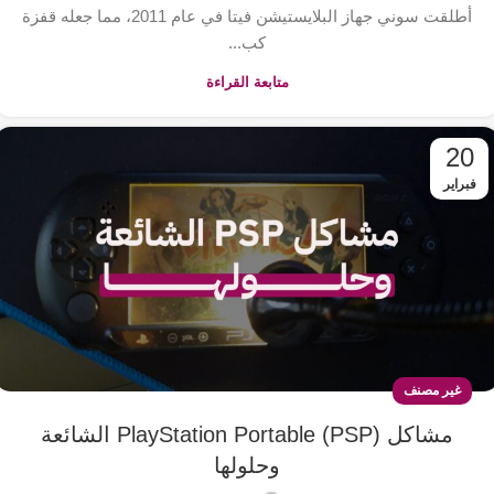
أطلقت سوني جهاز البلايستيشن فيتا في عام 2011، مما جعله قفزة
كب...
متابعة القراءة
20
فبراير
غير مصنف
مشاكل PlayStation Portable (PSP) الشائعة
وحلولها