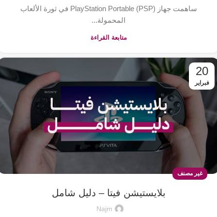
ساهمت جهاز PlayStation Portable (PSP) في ثورة الألعاب
المحمولة...
متابعة القراءة
20
فبراير
غير مصنف
بلايستيشن فيتا – دليل شامل
Najm