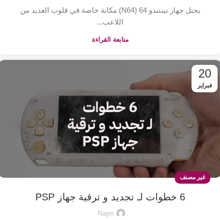
يحتل جهاز نينتندو 64 (N64) مكانة خاصة في قلوب العديد من
اللاعب...
متابعة القراءة
20
فبراير
غير مصنف
6 خطوات لـ تجديد و ترقية جهاز PSP
Najm