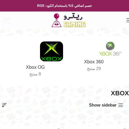
خصم اضافي 5% باستخدام الكود: RG5
الرئيسية
الاجهزة
XBOX
الصفحة 2
Xbox 360
Xbox OG
29 منتج
8 منتج
XBOX
Show sidebar