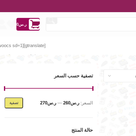
ر.س
0
[woocs sd=1]
[gtranslate]
عرض النتيجة الوحيدة
تصفية حسب السعر
السعر:
ر.س260
—
ر.س270
تصفية
حالة المنتج