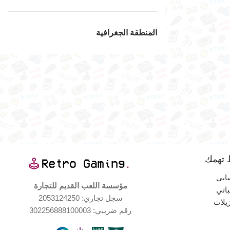
المنطقة الجغرافية
 تهمك
ابي
مؤسسة اللعب القديم للتجارة
اتي
سجل تجاري: 2053124250
زيلات
رقم ضريبي: 302256888100003