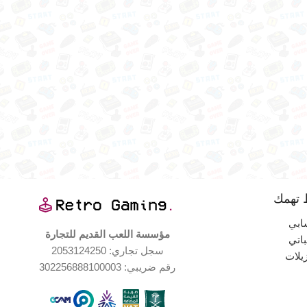
 تهمك
ابي
مؤسسة اللعب القديم للتجارة
اتي
سجل تجاري: 2053124250
زيلات
رقم ضريبي: 302256888100003