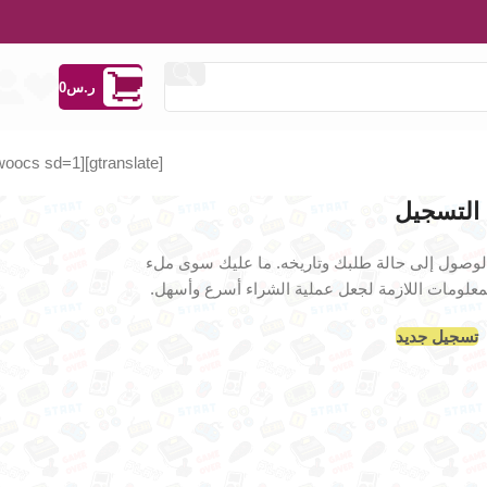
ر.س
0
[woocs sd=1]
[gtranslate]
التسجيل
لوصول إلى حالة طلبك وتاريخه. ما عليك سوى ملء
علومات اللازمة لجعل عملية الشراء أسرع وأسهل.
تسجيل جديد