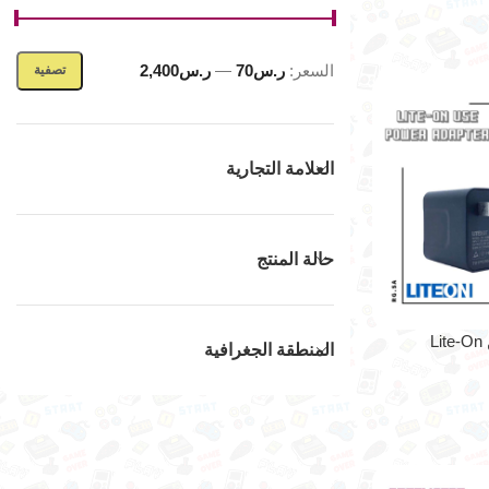
السعر:
ر.س70
—
ر.س2,400
تصفية
العلامة التجارية
حالة المنتج
المنطقة الجغرافية