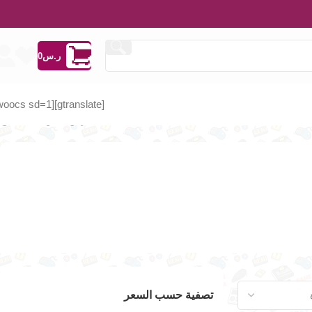
ر.س
0
[woocs sd=1]
[gtranslate]
عرض ⁦9⁩ من كل النتائج
تصفية حسب السعر