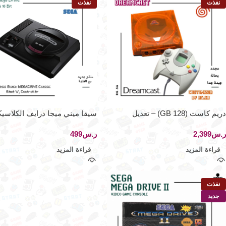
نفذت
نفذت
دريم كاست (128 GB) – تعديل
سيقا ميني ميجا درايف الكلاسيك
RG.SA
وحدتين تحكم
ر.س
ر.س
قراءة المزيد
قراءة المزيد
نفذت
جديد