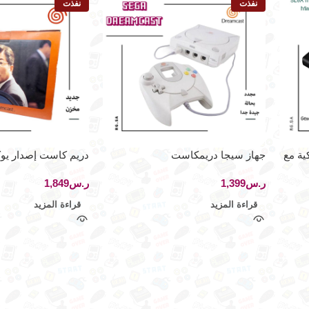
نفذت
نفذت
ية مع
جهاز سيجا دريمكاست
دريم كاست إصدار يوك
ر.س
ر.س
قراءة المزيد
قراءة المزيد