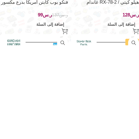
هيلو كيتي / RX-78-2 غاندام
فنكو بوب كابتن أمريكا بدرع مكسور
ر.س
ر.س
99
ر.س
137
إضافة إلى السلة
إضافة إلى السلة
-42%
مجموعة تشورو كيو سي تي آر
غاندام الوحشي المدرع بالكامل
2005
يونيكورن
ر.س
99
ر.س
ر.س
171
إضافة إلى السلة
إضافة إلى السلة