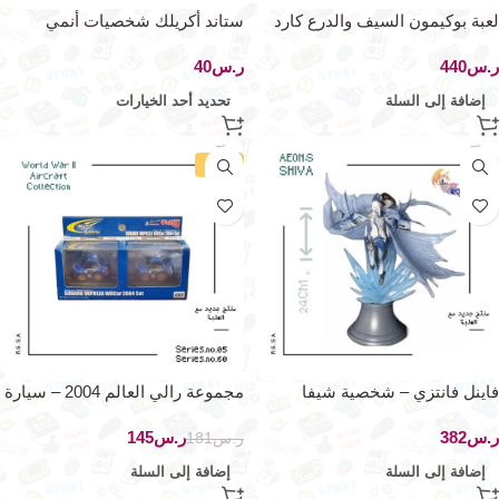
لعبة بوكيمون السيف والدرع كارد
ستاند أكريلك شخصيات أنمي
غيم – ديك زيراورا
طوكيو ريفنج
ر.س
ر.س
إضافة إلى السلة
تحديد أحد الخيارات
-20%
فاينل فانتزي – شخصية شيفا
مجموعة رالي العالم 2004 – سيارة
تاكارا تشورو
ر.س
ر.س
145
ر.س
181
إضافة إلى السلة
إضافة إلى السلة