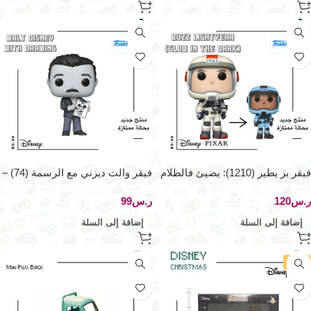
فيقر بز يطير (1210): يضيئ فالظلام
فيقر والت ديزني مع الرسمة (74) –
– فونكو
فونكو
ر.س
ر.س
إضافة إلى السلة
إضافة إلى السلة
-5%