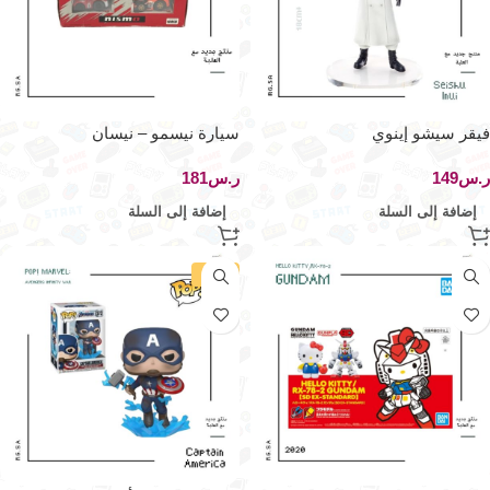
فيقر سيشو إينوي
سيارة نيسمو – نيسان
موتورسبورت انترناشيونال – تاكارا
ر.س
ر.س
إضافة إلى السلة
إضافة إلى السلة
-28%