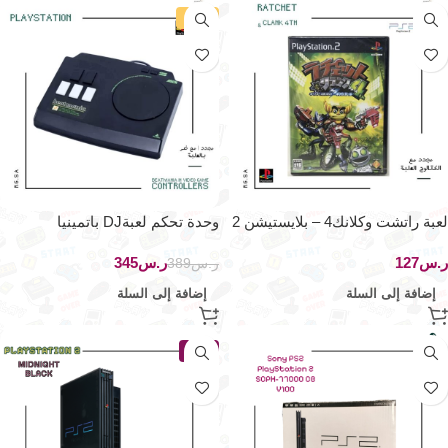
-11%
لعبة راتشت وكلانك4 – بلايستيشن 2
وحدة تحكم لعبةDJ باتمينيا
ر.س
ر.س
345
ر.س
389
إضافة إلى السلة
إضافة إلى السلة
جديد