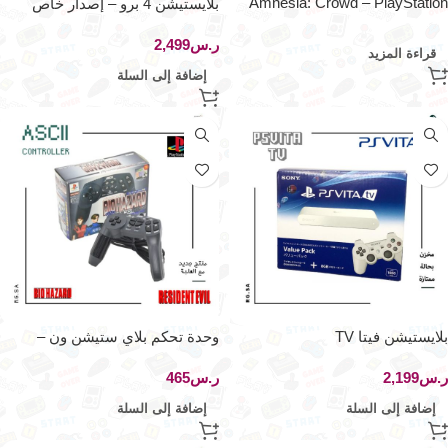
Amnesia: Crowd – PlayStation
بلايستيشن 4 برو – إصدار خاص
Portable (النسخة اليابانية الأصلية)
حرب النجوم باتلفرونت 2
ر.س
قراءة المزيد
إضافة إلى السلة
بلايستيشن فيتا TV
وحدة تحكم بلاي ستيشن ون –
بايوهازيرد
ر.س
ر.س
إضافة إلى السلة
إضافة إلى السلة