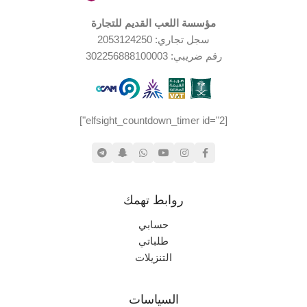
بعض الضرر
حالة العلبة
مؤسسة اللعب القديم للتجارة
حالة ممتازة
حالة العلبة
سجل تجاري: 2053124250
Nintendo
العلامة التجارية
رقم ضريبي: 302256888100003
اليابان
الإصدار الجغرافي
[elfsight_countdown_timer id="2"]
روابط تهمك
حسابي
طلباتي
التنزيلات
السياسات