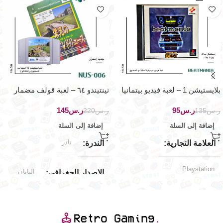
بلايستيشن 1 – لعبة فيديو بيتمانيا
نينتيندو ٦٤ – لعبة قولف مضمار
الموسيقية
سانت اندريس القديم
ر.س
95
ر.س
145
ر.س
135
ر.س
220
إضافة إلى السلة
إضافة إلى السلة
نادر
العلامة التجارية
الندرة
Playstation
اليابان
الإصدار الجغرافي
حالة المنتج
جديد (مخزّن)
حالة المنتج
مستخدم بحالة جيدة جدا