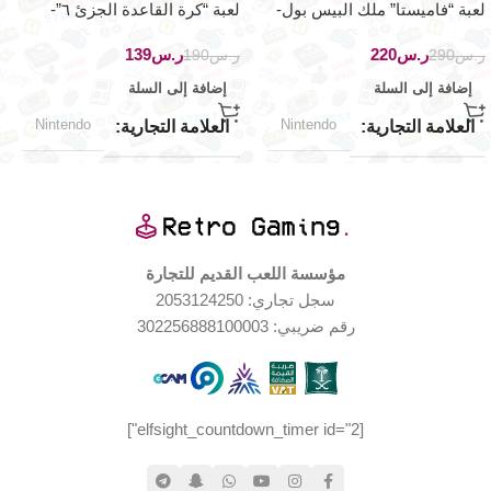
لعبة “فاميستا” ملك البيس بول-
لعبة “كرة القاعدة الجزئ ٦”-
نينتيندو ٦٤
نينتيندو ٦٤
ر.س
220
ر.س
139
ر.س
290
ر.س
190
إضافة إلى السلة
إضافة إلى السلة
Nintendo
Nintendo
العلامة التجارية
العلامة التجارية
مؤسسة اللعب القديم للتجارة
سجل تجاري: 2053124250
رقم ضريبي: 302256888100003
[elfsight_countdown_timer id="2"]