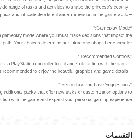
– Allows you to choose from a wide range of tasks and activities to shape the princess’s destiny.
– Beautiful artistic graphics and intricate details enhance immersion in the game world.
*Gameplay Mode:*
ion gameplay mode where you must make decisions that impact the
fe path. Your choices determine her future and shape her character.
*Recommended Controls:*
– It is advisable to use a PlayStation controller to enhance interaction with the game.
– Using a large screen is recommended to enjoy the beautiful graphics and game details.
*Secondary Purchase Suggestions:*
 additional packs that offer new tasks or customization options to
action with the game and expand your personal gaming experience.
التقييمات