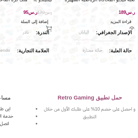
لجهاز نينتيندو وي
ر.س
ر.س
95
ر.س
170
قراءة المزيد
إضافة إلى السلة
اليابان
نادر
الإصدار الجغرافي
الندرة
حالة ممتازة
tendo
حالة العلبة
العلامة التجارية
جديد (مخزّن)
endo 64
حالة المنتج
توافق الألعاب
wii
الياب
العلامة التجارية
الإصدار الجغرافي
حمل تطبيق Retro Gaming
مساع
حالة المنتج
اين طل
و احصل على خصم 10% على طلبك الأول من خلال
خدمة ال
التطبيق
مستخدم بحالة جيدة جدا
اتصل 