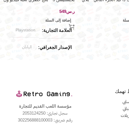
بيس – كايزوكو موسو 2
ر.س
سلة
إضافة إلى السلة
Playstation
العلامة التجارية
اليابان
الإصدار الجغرافي
منصات اللعب المدعومة
بليستيشن ٣
 تهمك
نادر جداً
الندرة
ابي
مؤسسة اللعب القديم للتجارة
اتي
جديد
حالة المنتج
سجل تجاري: 2053124250
زيلات
رقم ضريبي: 302256888100003