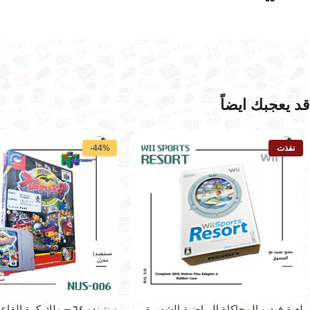
قد يعجبك ايضاً
نفذت
-44%
لعبة فيديو المحاكاة الرياضية الشهيرة
نينتيندو ٦٤ – ملك كرة القاعدة الإحترافية