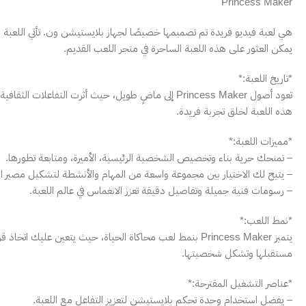
Princess Maker
هي لعبة فيديو فريدة تم تصميمها خصيصًا لجهاز بلايستيشن ون. تأتي اللعب
يمكن العثور على هذه اللعبة الساحرة في متجر اللعب القديم.
*تاريخ اللعبة:*
تعود أصول Princess Maker إلى ماضٍ طويل، حيث أثرت التفاع
هذه اللعبة لخلق تجربة فريدة.
*مميزات اللعبة:*
– تمنحك حرية بناء وتخصيص الشخصية الرئيسية، الأميرة، ومتابعة تطورها.
– يتيح لك الاختيار بين مجموعة واسعة من المهام والأنشطة لتشكيل مصير الأ
– رسومات فنية جميلة وتفاصيل دقيقة تعزز الانغماس في عالم اللعبة.
*نمط اللعب:*
يتميز Princess Maker بنمط لعب محاكاة الحياة، حيث يتعين عليك 
مستقبلها وتشكل شخصيتها.
*عناصر التشغيل المقترحة:*
– يفضل استخدام وحدة تحكم بلايستيشن لتعزيز التفاعل مع اللعبة.