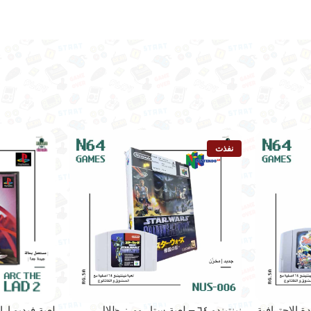
نفذت
نينتيندو ٦٤ – لعبة ستار وورز ظلال
لعبة فيديو ارك