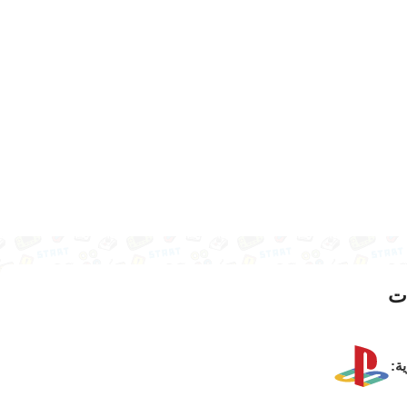
ت
ية: