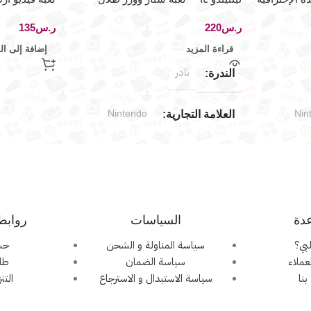
الإمبراطورية
ستيشن ون
ر.س
ر.س
قراءة المزيد
إضافة إلى ال
نادر
الندرة
Nintendo
Nin
العلامة التجارية
Nintendo 64
Nint
توافق الألعاب
ان
اليابان
الإصدار الجغرافي
دة
السياسات
روابط
جديد (مخزّن)
حالة المنتج
بي؟
سياسة المناولة و الشحن
حس
عملاء
سياسة الضمان
طلب
جيدة جدا
بنا
حالة العلبة
سياسة الاستبدال و الاسترجاع
التن