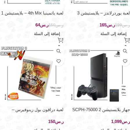
لعبة بوردرلاندز – بلايستيشن 3
لعبة باتمينيا 4th Mix – بلايستيشن 1
ر.س
165
ر.س
64
ر.س
199
ر.س
150
إضافة إلى السلة
إضافة إلى السلة
جهاز بلايستيشن 2 SCPH-75000
لعبة دراقون بول زينوفيرس –
بلايستيشن 3
ر.س
ر.س