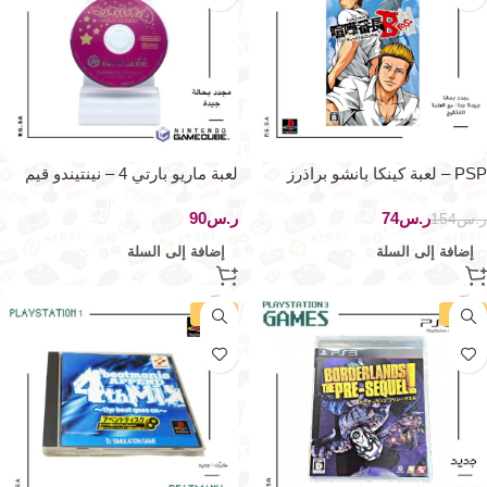
PSP – لعبة كينكا بانشو براذرز
لعبة ماريو بارتي 4 – نينتيندو قيم
طوكيو
كيوب
ر.س
74
ر.س
ر.س
154
إضافة إلى السلة
إضافة إلى السلة
-57%
-17%