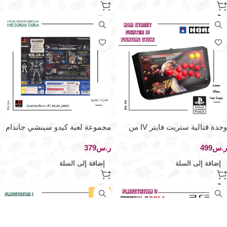
وحدة قتالية ستريت فايتر IV من
مجموعة لعبة كيدو سينشي جاندام
هوري – بلايستيشن 3
– بلايستيشن 2
ر.س
ر.س
إضافة إلى السلة
إضافة إلى السلة
-42%