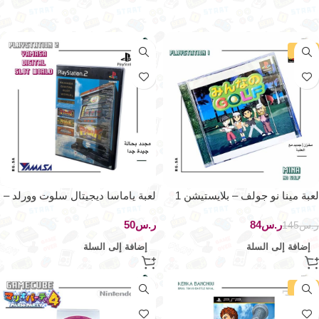
-42%
لعبة مينا نو جولف – بلايستيشن 1
لعبة ياماسا ديجيتال سلوت وورلد –
بلايستيشن 2
ر.س
84
ر.س
ر.س
145
إضافة إلى السلة
إضافة إلى السلة
-52%