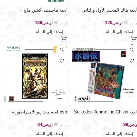
لعبة هاك المجلد الأول والثاني –
لعبة ماسيف أكشن ماج –
بلايستيشن 2
بلايستيشن 3
ر.س
120
ر.س
139
ر.س
180
ر.س
190
إضافة إلى السلة
إضافة إلى السلة
-56%
لعبة Suikoden Tenmei no Chikai –
psp لعبة محاربو الإمبراطورية
بلايستيشن 1
المفقودة
ر.س
ر.س
84
ر.س
190
إضافة إلى السلة
إضافة إلى السلة