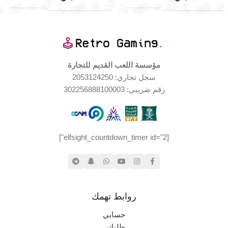
مؤسسة اللعب القديم للتجارة
سجل تجاري: 2053124250
رقم ضريبي: 302256888100003
[elfsight_countdown_timer id="2"]
روابط تهمك
حسابي
طلباتي