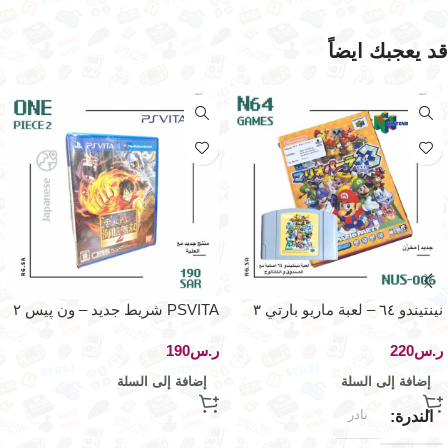
قد يعجبك ايضاً
نينتيندو ٦٤ – لعبة ماريو بارتي ٣
PSVITA شريط جديد – ون پيس ٢
– اصدار اليابان
ر.س
ر.س
إضافة إلى السلة
إضافة إلى السلة
نادر
الندرة