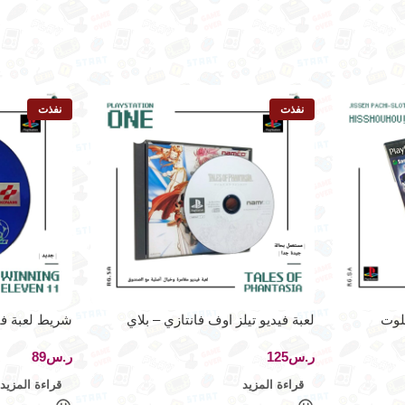
نفذت
نفذت
لوت
لعبة فيديو تيلز اوف فانتازي – بلاي
شريط لعبة فيد
ستيشن ون
ستيشن ون
ر.س
ر.س
قراءة المزيد
قراءة المزيد