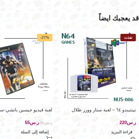
قد يعجبك ايضاً
نفذت
-27%
نينتيندو ٦٤ – لعبة ستار وورز ظلال
لعبة فيديو جيسين باتشي-س
الإمبراطورية
هيسشوهو -بلايستيشن 2
ر.س
ر.س
55
ر.س
75
قراءة المزيد
إضافة إلى السلة