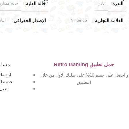
نادر
حالة ممتازة
الندرة
حالة العلبة
Nintendo
الياب
العلامة التجارية
الإصدار الجغرافي
tation
Nintendo 64
توافق الألعاب
العلامة التجارية
اليابان
الإصدار الجغرافي
حالة المنتج
حمل تطبيق Retro Gaming
مساع
مستخدم بحالة جيدة جدا
جديد (مخزّن)
حالة المنتج
اين طل
و احصل على خصم 10% على طلبك الأول من خلال
خدمة ال
التطبيق
جيدة جدا
حالة العلبة
اتصل 