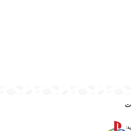
ت
ية: