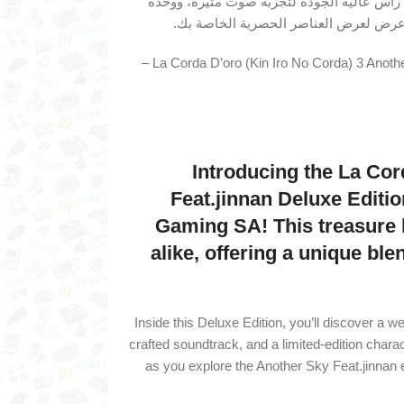
 رأس عالية الجودة لتجربة صوت مثيرة، ووحدة
لا تفوت هذه الفرصة لامتلاك إصدار La Corda D’oro (Kin Iro No Corda) 3 Another Sky Feat.jinnan Deluxe Edition –
Introducing the La Cor
Feat.jinnan Deluxe Edition
Gaming SA! This treasure b
alike, offering a unique b
Inside this Deluxe Edition, you’ll discover a wea
crafted soundtrack, and a limited-edition charac
as you explore the Another Sky Feat.jinnan e