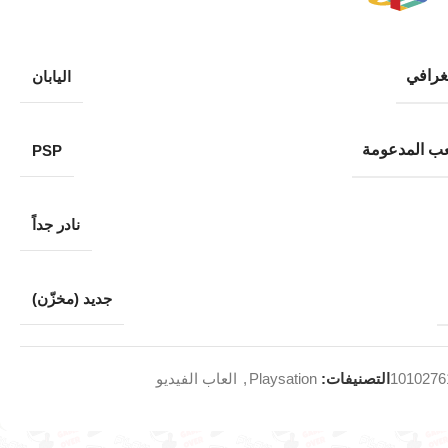
غرافي
اليابان
ب المدعومة
PSP
نادر جداً
جديد (مخزّن)
1010276
التصنيفات:
Playsation
,
العاب الفيديو