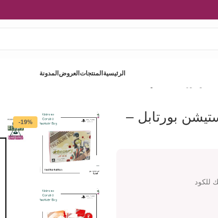
الرئيسية
المنتجات
العروض
المدونة
ي ستيشن بورتابل – سكاي فيت
 ستيشن بورتابل –
-19%