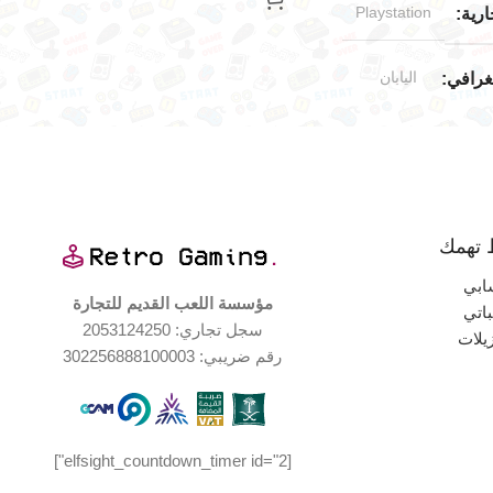
Playstation
ارية
اليابان
جغرافي
ادر
بدون علبة
 تهمك
ابي
مؤسسة اللعب القديم للتجارة
اتي
سجل تجاري: 2053124250
ة جيدة جدا
زيلات
رقم ضريبي: 302256888100003
[elfsight_countdown_timer id="2"]