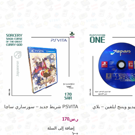
يو ويننج ايلفين – بلاي
PSVITA شريط جديد – سورساري ساچا
– اصدار اليابان
ر.س
إضافة إلى السلة