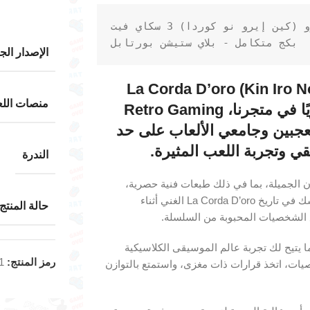
بكج متكامل - بلاي ستيشن بورتابل

الإصدار الج
La Corda D’oro (Kin Iro No Corda) 3
منصات اللع
Feat.jinnan Deluxe Edition، الذي يتوفر حصريًا في متجرنا، Retro Gaming
لمعجبين وجامعي الألعاب على حد
ي وتجربة اللعب المثيرة.
الندرة
ون الجميلة، بما في ذلك طبعات فنية حصرية،
وتسجيل صوتي مصمم بجمال، وتمثالًا حصريًا لشخصية اللعبة. اغمر نفسك في تاريخ La Corda D’oro الغني أثناء
حالة المنتج
ما يتيح لك تجربة عالم الموسيقى الكلاسيكية
رمز المنتج:
1
صيات، اتخذ قرارات ذات مغزى، واستمتع بالتوازن