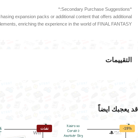
*Secondary Purchase Suggestions:*
asing expansion packs or additional content that offers additional
lements, enriching the experience in the world of FINAL FANTASY.
التقييمات
قد يعجبك ايضاً
-19%
نفذت