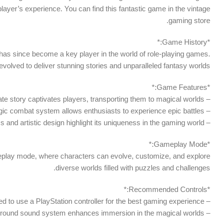
layer’s experience. You can find this fantastic game in the vintage
gaming store.
*Game History:*
s since become a key player in the world of role-playing games.
volved to deliver stunning stories and unparalleled fantasy worlds.
*Game Features:*
– Rich and intricate story captivates players, transporting them to magical worlds.
– Strategic combat system allows enthusiasts to experience epic battles.
– Stunning graphics and artistic design highlight its uniqueness in the gaming world.
*Gameplay Mode:*
play mode, where characters can evolve, customize, and explore
diverse worlds filled with puzzles and challenges.
*Recommended Controls:*
– It is recommended to use a PlayStation controller for the best gaming experience.
– Arranging the game’s sound through a surround sound system enhances immersion in the magical worlds.