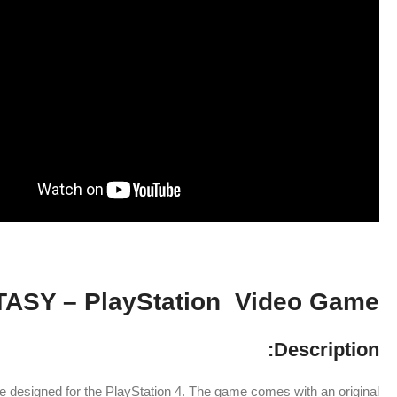
ASY – PlayStation Video Game
Description:
designed for the PlayStation 4. The game comes with an original