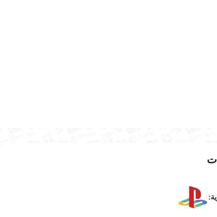
ت
ية: