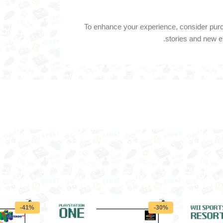
To enhance your experience, consider purch
stories and new e
-41%
-30%