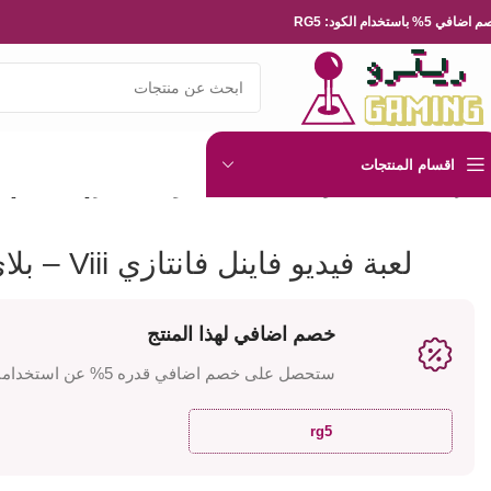
ضافي 5% باستخدام الكود: RG5
اقسام المنتجات
الرئيسية
العاب الفيديو
Playsation
لعبة فيديو فاينل فانتازي Viii – بلاي ستيشن ون
لعبة فيديو فاينل فانتازي Viii – بلاي ستيشن ون
خصم اضافي لهذا المنتج
ستحصل على خصم اضافي قدره 5% عن استخدامك للكود
rg5