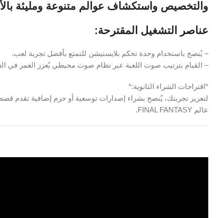
والتخصيص واستكشاف عوالم متنوعة ومليئة بالألغ
عناصر التشغيل المقترحة:
– يُنصح باستخدام وحدة تحكم بلايستيشن للتمتع بأفضل تجربة لعب.
– القيام بترتيب صوت اللعبة عبر نظام صوت محيطي يُعزز الغمر في الع
*اقتراحات الشراء الثانوية:*
لتعزيز تجربتك، يُنصح بشراء إصدارات توسعية أو حزم إضافية تقدم قصصً
عالم FINAL FANTASY.