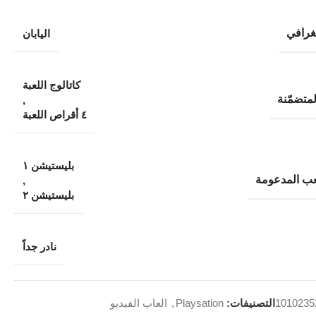
غرافي
اليابان
كاتالوج اللعبة
متضمّنة
,
٤ أقراص اللعبة
بليستيشن ١
ب المدعومة
,
بليستيشن ٢
نادر جداً
1010235
التصنيفات:
Playsation
,
العاب الفيديو