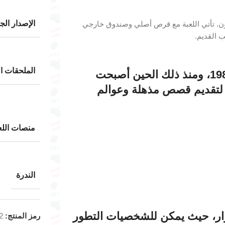
الإصدار الج
ستيشن ون. تأتي اللعبة مع قرص أصلي وصندوق خارجي
ب القديم.
الملحقات ال
أُطلقت FINAL FANTASY لأول مرة في عام 1987، ومنذ ذلك الحين أصبحت
ة لتقديم قصص مذهلة وعوالم
منصات اللع
الندرة
مص الأدوار، حيث يمكن للشخصيات التطور
رمز المنتج:
2