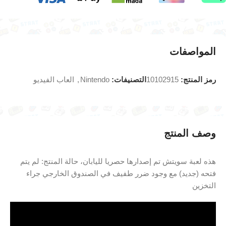
المواصفات
رمز المنتج:
10102915
التصنيفات:
Nintendo
,
العاب الفيديو
وصف المنتج
هذه لعبة سويتش تم إصدارها حصريا لليابان، حالة المنتج: لم يتم
فتحه (جديد) مع وجود ضرر طفيف في الصندوق الخارجي جراء
التخزين