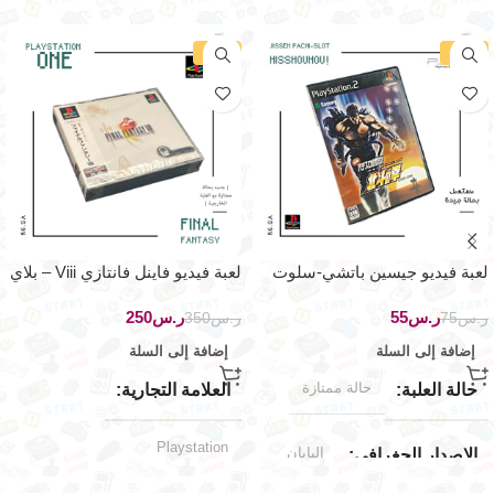
-29%
-27%
لعبة فيديو جيسين باتشي-سلوت
لعبة فيديو فاينل فانتازي Viii – بلاي
هيسشوهو -بلايستيشن 2
ستيشن ون
ر.س
55
ر.س
250
ر.س
75
ر.س
350
إضافة إلى السلة
إضافة إلى السلة
حالة ممتازة
حالة العلبة
العلامة التجارية
Playstation
اليابان
الإصدار الجغرافي