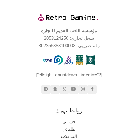
اليابان
الإصدار الجغرافي
العلامة التجارية
الملحقات المتضمّنة
Playstation
مؤسسة اللعب القديم للتجارة
سجل تجاري: 2053124250
كاتالوج اللعبة
حالة المنتج
,
رقم ضريبي: 302256888100003
٤ أقراص اللعبة
مستخدم بحالة جيدة جدا
منصات اللعب المدعومة
[elfsight_countdown_timer id="2"]
بليستيشن ١
,
بليستيشن ٢
نادر جداً
الندرة
روابط تهمك
حسابي
طلباتي
التنزيلات