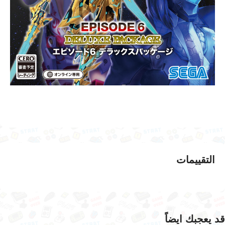
التقييمات
قد يعجبك ايضاً