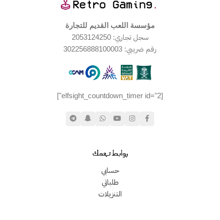
مؤسسة اللعب القديم للتجارة
سجل تجاري: 2053124250
رقم ضريبي: 302256888100003
[elfsight_countdown_timer id="2"]
روابط تهمك
حسابي
طلباتي
التنزيلات