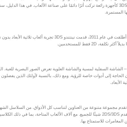
قلوب اللاعبين لأجيال. بين مجموعة أجهزتها المحمولة، تبرز نينتندو 2DS و 3DS كأجهزة رائعة تركت أثرًا دائمًا على صناعة الألعاب. في هذا
ا المستمرة.
تم إطلاق نينتندو 2DS و 3DS كخلفاء لجهاز نينتندو DS الشهير بشكل كبير. أطلقت في عام 2011، قدمت نينتندو 
، مع شاشات مزدوجة – الشاشة السفلية لمسية والشاشة العلوية تعرض الصور البصرية للعبة.
دون الحاجة إلى أدوات خاصة للرؤية. ومع ذلك، بالنسبة لأولئك الذين يفضلون 
الضخمة من الألعاب، التي تقدم مجموعة متنوعة من العناوين لتناسب كل الأذواق. من السلاسل ال
ماريو وزيلدا وبوكيمون إلى الألعاب الحصرية المميزة والألعاب المستقلة، يقدم 2DS/3DS شيئًا للجميع. مع آلاف الألعاب المتاحة، 