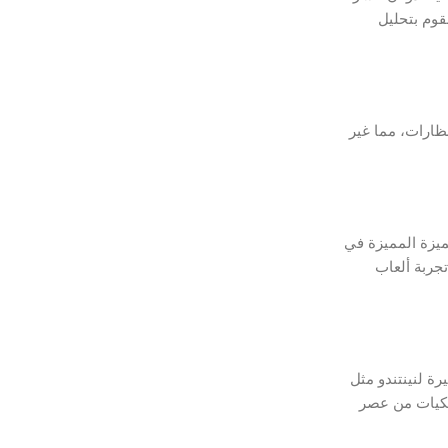
 الدليل، سنقوم بتحليل
3DS تجربة ألعاب ثلاثية الأبعاد بدون نظارات، مما غير
 الميزة المميزة في
تجربة ألعاب
شهيرة لنينتندو مثل
بما في ذلك الكلاسيكيات من عصر