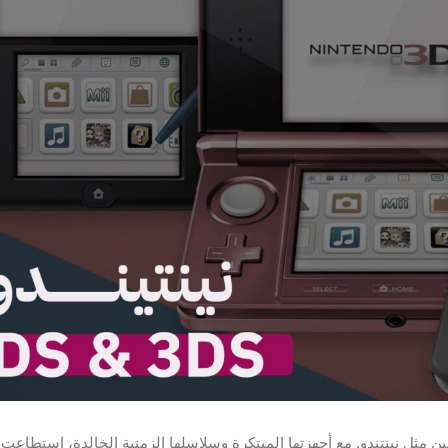
ن مثل نينتندو. مع أجهزتها المبتكرة وسلاسلها الزمنية الخالدة، استطاعت ن