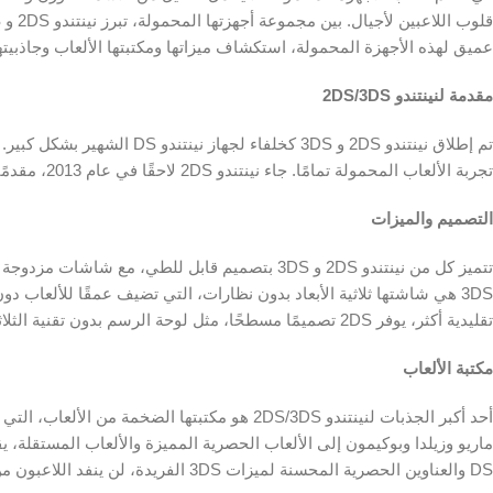
عميق لهذه الأجهزة المحمولة، استكشاف ميزاتها ومكتبتها الألعاب وجاذبيته
مقدمة لنينتندو 2DS/3DS
تجربة الألعاب المحمولة تمامًا. جاء نينتندو 2DS لاحقًا في عام 2013، مقدمًا بديلاً أكثر تكلفة، 2D فقط للمستخدمين.
التصميم والميزات
تتميز كل من نينتندو 2DS و 3DS بتصميم قابل للطي
3DS هي شاشتها ثلاثية الأبعاد بدون نظارات، التي تضيف عمقًا للألعاب 
تقليدية أكثر، يوفر 2DS تصميمًا مسطحًا، مثل لوحة الرسم بدون تقنية الثلاثية الأبعاد.
مكتبة الألعاب
أحد أكبر الجذبات لنينتندو 2DS/3DS هو مكتبتها 
DS والعناوين الحصرية المحسنة لميزات 3DS الفريدة، لن ينفد اللاعبون من المغامرات للاستمتاع بها.