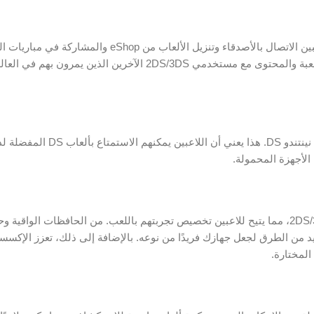
تتميز كل من نينتندو 2DS و 3DS بقدرات قوية على الإنترنت، مما يتيح للاعبين الاتصال بالأصدقاء وتنزيل الألعاب
الإنترنت. بالإضافة إلى ذلك، تتيح ميزة StreetPass للاعبين تبادل بيانات اللعبة والمحتوى مع مستخدمي DS/3DS
أحد أكبر الجوانب الجاذبة لنينتندو 2DS/3DS هو التوافق العكسي مع ألعا
تقدم نينتندو مجموعة متنوعة من الإكسسوارات وخيارات التخصيص لـ 2DS/3DS، مما يتيح للاعبين تخصيص تجربتهم باللعب. من الحاف
د من الطرق لجعل جهازك فريدًا من نوعه. بالإضافة إلى ذلك، تعزز الإكسس