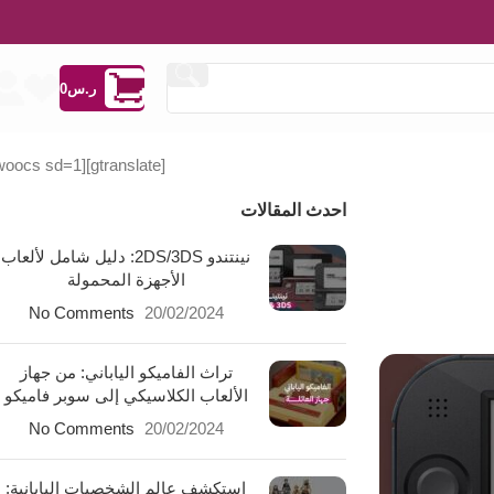
ر.س
0
[woocs sd=1]
[gtranslate]
احدث المقالات
نينتندو 2DS/3DS: دليل شامل لألعاب
الأجهزة المحمولة
No Comments
20/02/2024
تراث الفاميكو الياباني: من جهاز
الألعاب الكلاسيكي إلى سوبر فاميكو
No Comments
20/02/2024
استكشف عالم الشخصيات اليابانية: