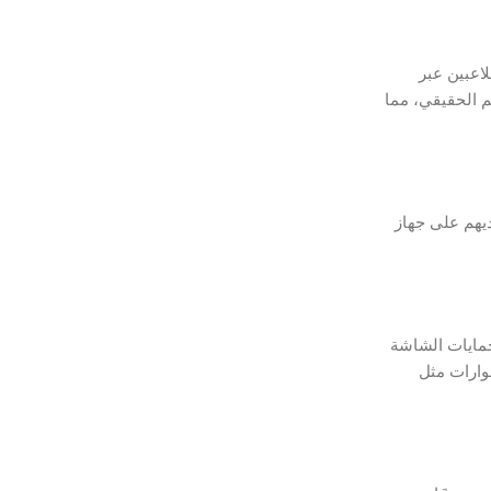
 من eShop والمشاركة في مباريات اللاعبين عبر
2 الآخرين الذين يمرون بهم في العالم الحقيقي، مما
ب نينتندو DS. هذا يعني أن اللاعبين يمكنهم الاستمتاع بألعاب DS المفضلة لديهم على جهاز
ظات الواقية وحمايات الشاشة
وارات مثل