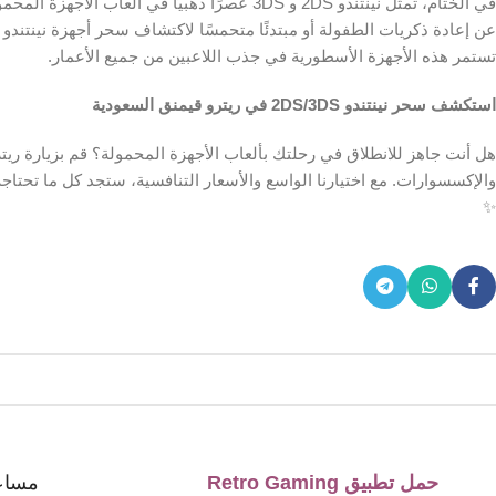
في الختام، تمثل نينتندو 2DS و 3DS عصرًا ذهبيًا
تستمر هذه الأجهزة الأسطورية في جذب اللاعبين من جميع الأعمار.
استكشف سحر نينتندو 2DS/3DS في ريترو قيمنق السعودية
✨
حمل تطبيق Retro Gaming
مساع