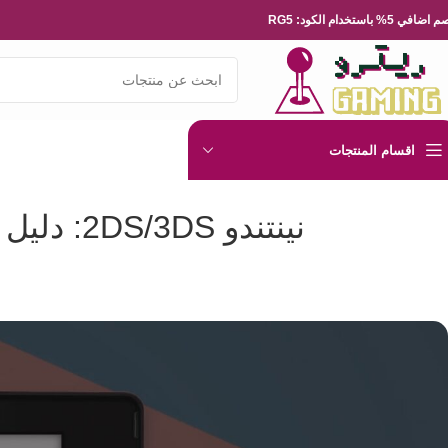
ضافي 5% باستخدام الكود: RG5
اقسام المنتجات
نينتندو 2DS/3DS: دليل شامل لألعاب الأجهزة المحمولة