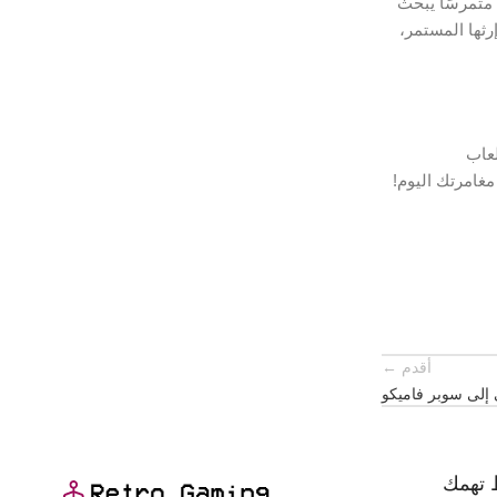
عبًا متمرسًا يبحث
ع جاذبيتها الزمنية وإرثها المستمر،
ترو قيمنق السعودية واستكشف مجموعتنا من أجهزة نينتندو 2DS/3DS والألعاب
أسعار التنافسية، ستجد كل ما تحتاجه للانغماس في عالم ألعاب نينتندو المحمولة. تسوق الآن على RG.saوابدأ مغامرتك اليوم!
أقدم ←
ي إلى سوبر فاميكو
 تهمك