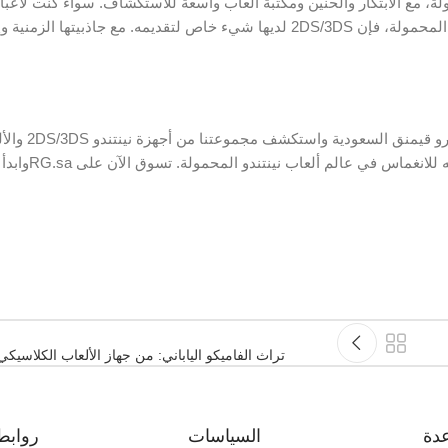
 في ألعاب الأجهزة المحمولة، مع الابتكار والحنين ومكتبة ألعاب واسعة للاستكشاف. سواء كنت لا
عن إعادة ذكريات الطفولة أو مبتدئًا متحمسًا لاكتشاف سحر أجهزة نينتندو المحمولة، فإن 2DS/3DS لديها شيء خاص لتقديمه. م
هل أنت جاهز للانطلاق في رحلتك بألعاب الأجهزة المحمولة؟ قم بزيارة ري
والإكسسوارات. مع اختيارنا الواسع وال
تراث الفاميكو الياباني: من جهاز الألعاب الكلاسيك
دة
السياسات
روابط