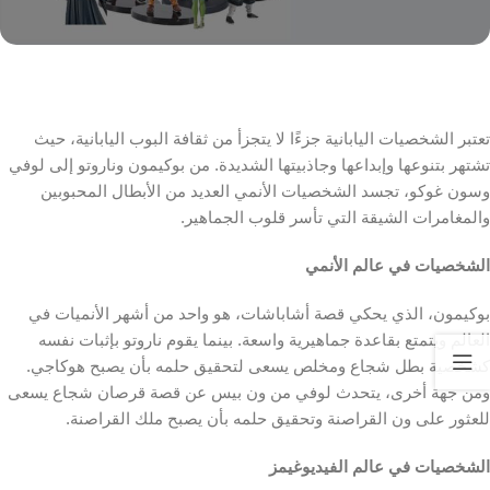
تعتبر الشخصيات اليابانية جزءًا لا يتجزأ من ثقافة البوب ​​اليابانية، حيث
تشتهر بتنوعها وإبداعها وجاذبيتها الشديدة. من بوكيمون وناروتو إلى لوفي
وسون غوكو، تجسد الشخصيات الأنمي العديد من الأبطال المحبوبين
والمغامرات الشيقة التي تأسر قلوب الجماهير.
الشخصيات في عالم الأنمي
بوكيمون، الذي يحكي قصة أشاباشات، هو واحد من أشهر الأنميات في
العالم ويتمتع بقاعدة جماهيرية واسعة. بينما يقوم ناروتو بإثبات نفسه
كشخصية بطل شجاع ومخلص يسعى لتحقيق حلمه بأن يصبح هوكاجي.
ومن جهة أخرى، يتحدث لوفي من ون بيس عن قصة قرصان شجاع يسعى
للعثور على ون القراصنة وتحقيق حلمه بأن يصبح ملك القراصنة.
الشخصيات في عالم الفيديوغيمز