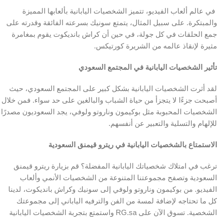
في عالم ألعاب الفيديو، تتميز الشخصيات اليابانية بألعابها المميزة
والمبتكرة. على سبيل المثال، يتمتع سونيك بسرعته الفائقة وقدرته على
جمع الحلقات في كل جولة، في حين أن كراش بانديكوت يقوم بمغامرة
مثيرة لإنقاذ عالمه من الشريرة كورتيكس.
تأثير الشخصيات اليابانية في المجتمع السعودي
لقد أثرت الشخصيات اليابانية بشكل كبير على المجتمع السعودي، حيث
أصبحت جزءًا لا يتجزأ من حياة الشباب والبالغين على حد سواء. فمن خلال
الشخصيات المحبوبة مثل بوكيمون وناروتو ولوفي، يجد السعوديون مصدرًا
للإلهام والتسلية والتعبير عن أنفسهم.
الاستمتاع بالشخصيات اليابانية في ريترو قيمنق السعودية
ترغب في امتلاك شخصياتك اليابانية المفضلة؟ قم بزيارة ريترو قيمنق
السعودية وتصفح مجموعتنا المتنوعة من الشخصيات الأنمي وألعاب
الفيديو. من بوكيمون وناروتو ولوفي إلى سونيك وكراش بانديكوت، لدينا
كل ما تحتاجه لإضافة لمسة من الفن والترفيه الياباني إلى مجموعتك
الشخصية. تسوق الآن على RG.sa واستمتع بتجربة الشخصيات اليابانية