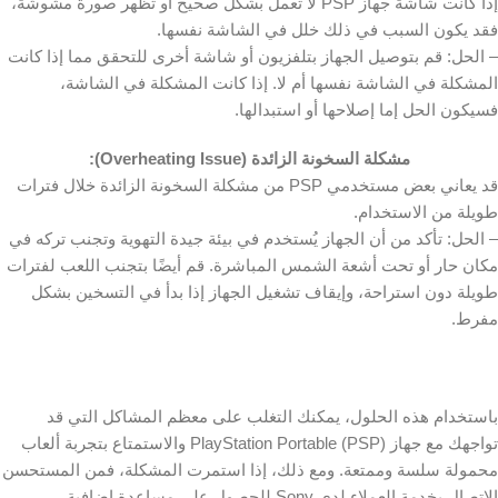
إذا كانت شاشة جهاز PSP لا تعمل بشكل صحيح أو تظهر صورة مشوشة،
فقد يكون السبب في ذلك خلل في الشاشة نفسها.
– الحل: قم بتوصيل الجهاز بتلفزيون أو شاشة أخرى للتحقق مما إذا كانت
المشكلة في الشاشة نفسها أم لا. إذا كانت المشكلة في الشاشة،
فسيكون الحل إما إصلاحها أو استبدالها.
مشكلة السخونة الزائدة
(Overheating Issue):
قد يعاني بعض مستخدمي PSP من مشكلة السخونة الزائدة خلال فترات
طويلة من الاستخدام.
– الحل: تأكد من أن الجهاز يُستخدم في بيئة جيدة التهوية وتجنب تركه في
مكان حار أو تحت أشعة الشمس المباشرة. قم أيضًا بتجنب اللعب لفترات
طويلة دون استراحة، وإيقاف تشغيل الجهاز إذا بدأ في التسخين بشكل
مفرط.
باستخدام هذه الحلول، يمكنك التغلب على معظم المشاكل التي قد
تواجهك مع جهاز PlayStation Portable (PSP) والاستمتاع بتجربة ألعاب
محمولة سلسة وممتعة. ومع ذلك، إذا استمرت المشكلة، فمن المستحسن
الاتصال بخدمة العملاء لدى Sony للحصول على مساعدة إضافية.