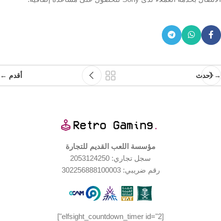
→ احدث
أقدم ←
مؤسسة اللعب القديم للتجارة
سجل تجاري: 2053124250
رقم ضريبي: 302256888100003
[elfsight_countdown_timer id="2"]