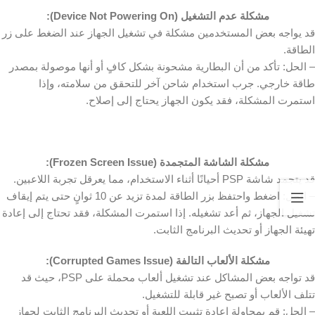
مشكلة عدم التشغيل
(Device Not Powering On):
قد يواجه بعض المستخدمين مشكلة في تشغيل الجهاز عند الضغط على زر
الطاقة.
– الحل: تأكد من أن البطارية مشحونة بشكل كافٍ أو أنها موصولة بمصدر
طاقة خارجي. جرب استخدام شاحن آخر للتحقق من سلامته، وإذا
استمرت المشكلة، فقد يكون الجهاز يحتاج إلى إصلاح.
مشكلة الشاشة المتجمدة
(Frozen Screen Issue):
قد يتجمد شاشة PSP أحيانًا أثناء الاستخدام، مما يعرقل تجربة اللاعبين.
– الحل: اضغط واحتفظ بزر الطاقة لمدة تزيد عن 10 ثوانٍ حتى يتم إيقاف
تشغيل الجهاز، ثم أعد تشغيله. إذا استمرت المشكلة، فقد تحتاج إلى إعادة
تهيئة الجهاز أو تحديث البرنامج الثابت.
مشكلة الألعاب التالفة
(Corrupted Games Issue):
قد تواجه بعض المشاكل عند تشغيل ألعاب محملة على PSP، حيث قد
تتلف الألعاب أو تصبح غير قابلة للتشغيل.
– الحل: قم بمحاولة إعادة تثبيت اللعبة أو تحديث البرنامج الثابت لجهاز