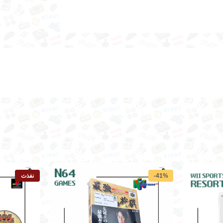
-41%
نفذت