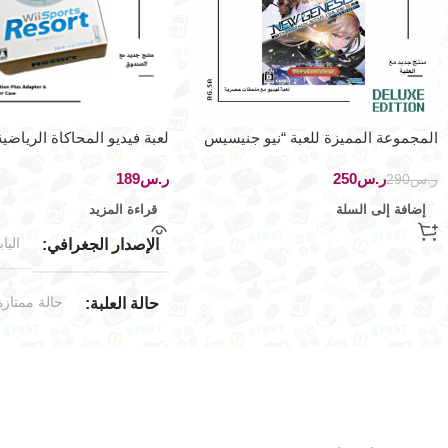
المجموعة المميزة للعبة “نيو جنيسيس
لعبة فيديو المحاكاة الرياضي
فانتاسي ستار ٢” اصدار ياباني حصري
لجهاز نينتيندو وي
ر.س
250
ر.س
ر.س
290
إضافة إلى السلة
قراءة المزيد
الياب
الإصدار الجغرافي
حالة ممتازة
حالة العلبة
جديد (مخزّ
حالة المنتج
wii
العلامة التجارية