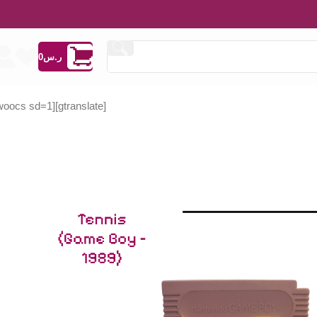
ر.س
0
[woocs sd=1]
[gtranslate]
ر.س
ر.س