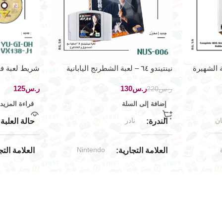
ة الشهيرة
نينتيندو ٦٤ – لعبة الشطرنج اليابانية
شريط لعبة فيد
ستيشن ون
ر.س
130
ر.س
ر.س
220
إضافة إلى السلة
قراءة المزيد
ان
نادر
الندرة
حالة العلبة
Nintendo
العلامة التجارية
العلامة التج
ن)
Nintendo 64
توافق الألعاب
الإصدار ال
اليابان
الإصدار الجغرافي
حالة المنتج