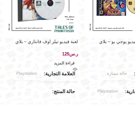
يو يوجي يو – بلاي
لعبة فيديو تيلز اوف فانتازي – بلاي
ستيشن ون
ر.س
قراءة المزيد
حالة ممتازة
Playstation
العلامة التجارية
Playstation
ارية
حالة المنتج
مستخدم بحالة جيدة جدا
اليابان
جغرافي
اليابان
الإصدار الجغرافي