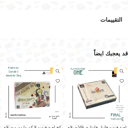
التقييمات
قد يعجبك ايضاً
-19%
-29%
لعبة فيديو فاينل فانتازي Viii – بلاي
بكج لعبة فيديو لا كوردا دورو – بلاي