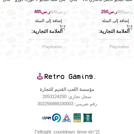
ستيشن ون
ستيشن بورتابل – سكاي فيت
ر.س
250
ر.س
485
ر.س
350
ر.س
600
إضافة إلى السلة
إضافة إلى السلة
العلامة التجارية
العلامة التجارية
Playstation
Playstation
اليابان
اليابان
الإصدار الجغرافي
الإصدار الجغرافي
الملحقات المتضمّنة
منصات اللعب المدعومة
مؤسسة اللعب القديم للتجارة
سجل تجاري: 2053124250
كاتالوج اللعبة
PSP
,
رقم ضريبي: 302256888100003
٤ أقراص اللعبة
نادر جداً
الندرة
منصات اللعب المدعومة
جديد (مخزّن)
حالة المنتج
[elfsight_countdown_timer id="2"]