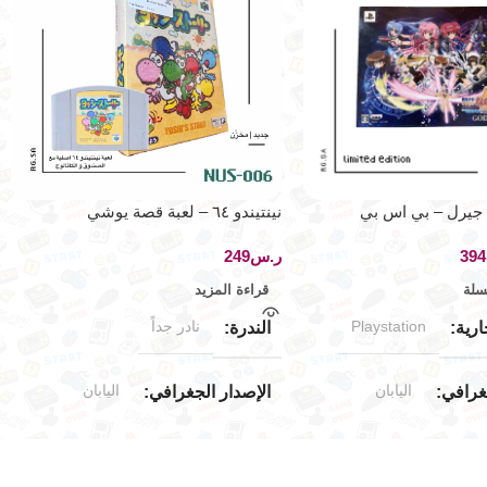
 جيرل – بي اس بي
نينتيندو ٦٤ – لعبة قصة يوشي
394
ر.س
سلة
قراءة المزيد
Playstation
نادر جداً
ارية
الندرة
اليابان
اليابان
جغرافي
الإصدار الجغرافي
جديد (مخزّن)
متضمّنة
حالة المنتج