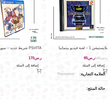
بلايستيشن 1 – لعبة فيديو بيتمانيا
PSVITA شريط جديد – 
الموسيقية
– اصدار اليابان
ر.س
95
ر.س
ر.س
135
إضافة إلى السلة
إضافة إلى السلة
Playstation
العلامة التجارية
حالة المنتج
مستخدم بحالة جيدة جدا