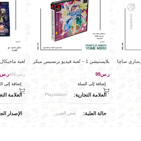
سورساري ساچا
بلايستيشن 1 – لعبة فيديو برنسيس ميكر
لعبة ماجيكال
ر.س
ر.س
ر.س
485
إضافة إلى السلة
إضافة إلى ال
Playstation
العلامة التجارية
العلامة التج
بعض الضرر
حالة العلبة
الإصدار ال
حالة المنتج
الملحقات ال