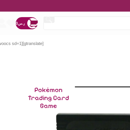
ر.س
0
[woocs sd=1]
[gtranslate]
ر.س
ر.س