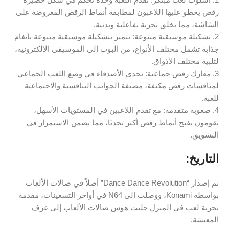
رقص يخطو عليها اللاعبون لمطابقة أنماط الرقص المعروضة على
الشاشة، مما يخلق تجربة تفاعلية وبدنية.
2. تشكيلة موسيقية متنوعة: تتميز بتشكيلة موسيقية متنوعة بأنغام
جذابة تشمل مختلف الأنواع، من البوب إلى الموسيقى الإلكترونية،
لتلبية مختلف الأذواق.
3. معارك رقص جماعية: تحدى الأصدقاء في وضع اللعب الجماعي
لمنافسات رقص مكثفة، مضيفة الجوانب التنافسية والاجتماعية
للعبة.
4. صعوبة متقدمة: مع تقدم اللاعبين في المستويات الأسهل،
يقومون بفتح أنماط رقص أكثر تحديًا، مما يضمن الاستمرار في
التشويق.
التاريخ:
تم إصدار “Dance Dance Revolution” أصلاً في صالات الألعاب
بواسطة Konami، ووصلت إلى N64 في أواخر التسعينات، مقدمة
تجربة لعب في المنزل جلبت هوس صالات الألعاب إلى غرف
المعيشة.