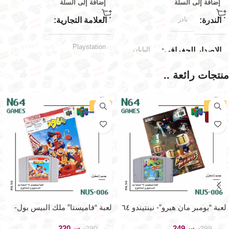
إضافة إلى السلة
إضافة إلى السلة
نادر
الندرة
العلامة التجارية
Playstation
اليابان
الإصدار الجغرافي
منتجات رائعة ..
حالة المنتج
جديد (مخزّن)
حالة المنتج
مستخدم بحالة جيدة جدا
-24%
-17%
حالة ممتازة
حالة العلبة
نفذت
حالة ممتازة
حالة العلبة
Nintendo
العلامة التجارية
اليابان
الإصدار الجغرافي
لعبة “بومبر مان هيرو”- نينتيندو ٦٤
لعبة “فاميستا” ملك البيس بول-
نينتيندو ٦٤
ر.س
249
ر.س
220
ر.س
299
ر.س
290