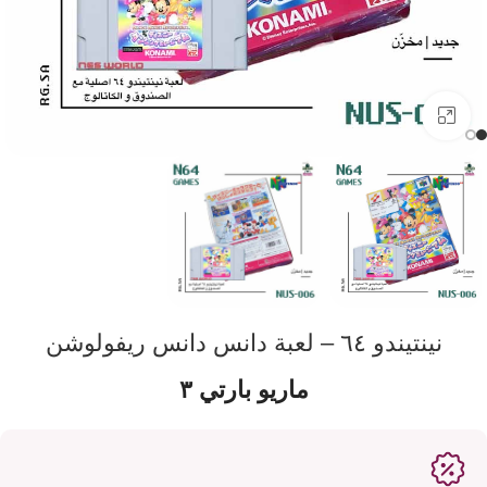
اضفط لتكبير الصورة
نينتيندو ٦٤ – لعبة دانس دانس ريفولوشن
ماريو بارتي ٣