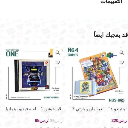
التقييمات
قد يعجبك ايضاً
-30%
نينتيندو ٦٤ – لعبة ماريو بارتي ٣
بلايستيشن 1 – لعبة فيديو بيتمانيا
الموسيقية
ر.س
ر.س
95
ر.س
135