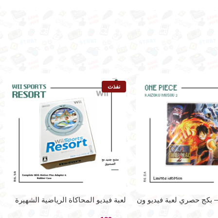
نفذت
لايستيشن 3 – بكج حصري لعبة فيديو ون
لعبة فيديو المحاكاة الرياضية الشهيرة
و موسو 2
لجهاز نينتيندو وي