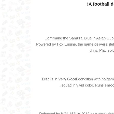
A
football
d
Command
the
Samurai
Blue
in
Asian
Cup
Powered
by
Fox
Engine,
the
game
delivers
life
drills.
Play
sol
Disc
is
in
Very
Good
condition
with
no
gam
squad
in
vivid
color.
Runs
smoo
Released
by
KONAMI
in
2013,
this
entry
deb