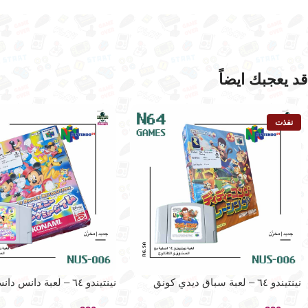
قد يعجبك ايضاً
نفذت
نينتيندو ٦٤ – لعبة سباق ديدي كونق
نينتيندو ٦٤ – لعبة دانس دا
ريفولوشن