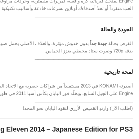
Engine
يمنحك
فيزيائية
كرة
واقعية،
تمريرات
مليمترية،
وحركات
مراوغة
العب
منفرداً
أو
تحدَّ
أصدقاءك
أونلاين
بسرعات
خادعة
وأساليب
تكتيكية
م
ـــــــــــــــــــــــــــــــــــــــــــــــــــــــــــــــــــــــــــــــ
الجودة
والحالة
القرص
بحالة
جيدة
جداً
بدون
خدوش
مؤثرة،
والغلاف
الأصلي
يحمل
صور
بدقة
720p
وصوت
ستاد
محيطي
يعزز
الحماس.
ـــــــــــــــــــــــــــــــــــــــــــــــــــــــــــــــــــــــــــــــ
لمحة
تاريخية
أصدرته
KONAMI
في
2013
مستفيداً
من
شراكات
حصرية
مع
الاتحاد
الي
Engine
على
الجيل
السابع،
ويخلّد
فوز
اليابان
بكأس
آسيا
2011
في
طور
ـــــــــــــــــــــــــــــــــــــــــــــــــــــــــــــــــــــــــــــــ
(
اطلب
الآن)
وارتدِ
القميص
الأزرق
لتقود
اليابان
نحو
المجد!
ng
Eleven
2014 –
Japanese
Edition
for
PS3