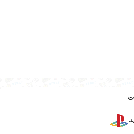
ت
ية: