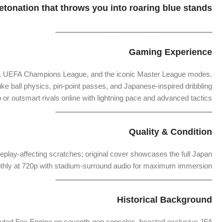
etonation
that
throws
you
into
roaring
blue
stands!
ـــــــــــــــــــــــــــــــــــــــــــــــــــــــــــــــــــــــــــــــ
Gaming
Experience
,
UEFA
Champions
League,
and
the
iconic
Master
League
modes.
like
ball
physics,
pin-
point
passes,
and
Japanese-
inspired
dribbling
o
or
outsmart
rivals
online
with
lightning
pace
and
advanced
tactics.
ـــــــــــــــــــــــــــــــــــــــــــــــــــــــــــــــــــــــــــــــ
Quality &
Condition
eplay-
affecting
scratches;
original
cover
showcases
the
full
Japan
thly
at
720p
with
stadium-
surround
audio
for
maximum
immersion.
ـــــــــــــــــــــــــــــــــــــــــــــــــــــــــــــــــــــــــــــــ
Historical
Background
uted
Fox
Engine
on
seventh-
gen
consoles,
boasted
exclusive
JFA