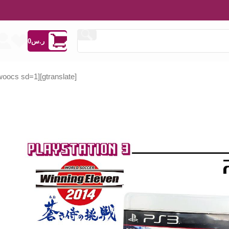
ر.س
0
[woocs sd=1]
[gtranslate]
ر.س
ر.س