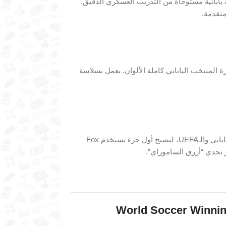
يابانية
مستوحاة
من
التدريب
العسكري
الدقيق.
تقدمة.
ة
المنتخب
الياباني
كاملة
الألوان.
يعمل
بسلاسة
اباني
والـUEFA،
ليصبح
أول
جزء
يستخدم
Fox
تحدي “
أزرق
الساموراي”.
World
Soccer
Winni