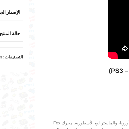
الإصدار الج
حالة المنتج
التصنيفات:
on
 –
PS3)
وروبا،
والماستر
ليغ
الأسطورية.
محرك
Fox