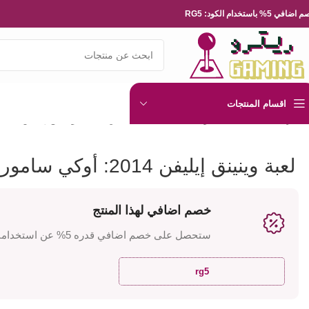
ضافي 5% باستخدام الكود: RG5
اقسام المنتجات
الرئيسية
العاب الفيديو
Playsation
بلايستيشن 3
لعبة وينينق إيليفن 2014: أوكي ساموراي – بلايستيشن 3
لعبة وينينق إيليفن 2014: أوكي ساموراي – بلايستيشن 3
خصم اضافي لهذا المنتج
ستحصل على خصم اضافي قدره 5% عن استخدامك للكود
rg5