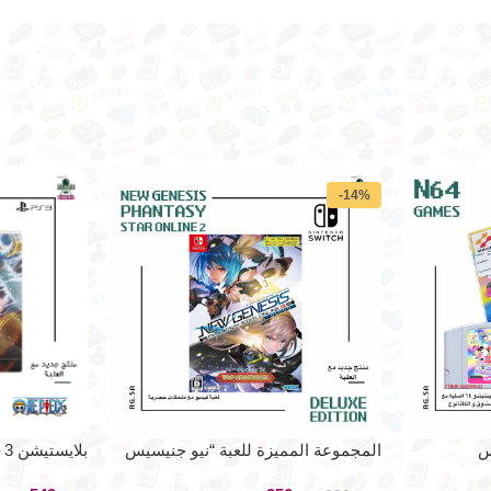
-14%
نس
المجموعة المميزة للعبة “نيو جنيسيس
ب
فانتاسي ستار ٢” اصدار ياباني حصري
بيس – كايزوك