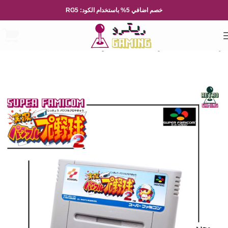
خصم اضافي 5% باستخدام الكود: RG5
الرئيسية
العاب الفيديو
Nintendo
نينتيندو العائلة