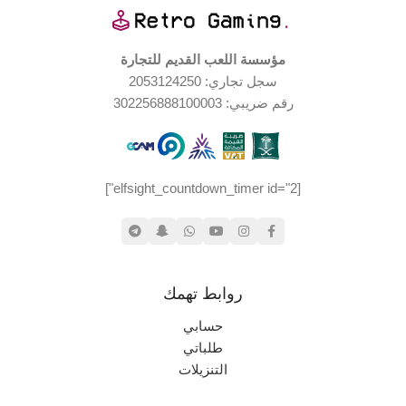
نادر
اليابان
الندرة
الإصدار الجغرافي
مؤسسة اللعب القديم للتجارة
سجل تجاري: 2053124250
بدون علبة
حالة العلبة
حالة المنتج
رقم ضريبي: 302256888100003
مستخدم بحالة جيدة جدا
حالة المنتج
[elfsight_countdown_timer id="2"]
مستخدم بحالة جيدة جدا
روابط تهمك
حسابي
طلباتي
التنزيلات