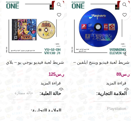
نفذت
نفذت
شريط لعبة فيديو ويننج ايلفين –
شريط لعبة فيديو يوجي يو – بلاي
بلاي ستيشن ون
ستيشن ون
ر.س
ر.س
قراءة المزيد
قراءة المزيد
حالة ممتازة
العلامة التجارية
حالة العلبة
Playstation
العلامة التجارية
اليابان
الإصدار الجغرافي
Playstation