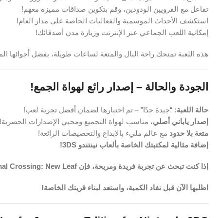
تفاعل مع القرويين الودودين، وقم بتكوين صداقات مميزة معهم!
استكشف الأحداث الموسمية والفعاليات الخاصة على مدار العام!
إمكانية اللعب الجماعي عبر الإنترنت وزيارة مدن أصدقائك!
هذه اللعبة تمنحك راحة البال والمتعة لساعات طويلة، بفضل أجوائها ال
الجودة والحالة – إصدار رائع لهواة الجمع!
حالة اللعبة:
“جيدة جدًا” – تم اختبارها لضمان أفضل تجربة لعب!
إصدار ياباني أصلي
، مناسب لهواة التجميع ومحبي الإصدارات الحصرية!
متعة بلا حدود
مع عالم مليء بالإبداع والتخصيصات الرائعة!
إضافة مثالية لمكتبتك الخاصة بألعاب نينتندو 3DS!
إذا كنت تبحث عن تجربة فريدة ومريحة، فإن Animal Crossing: New Leaf هي الخيار المثالي لك!
اطلبها الآن قبل نفاد الكمية، واستعد لبناء قريتك الخاصة!