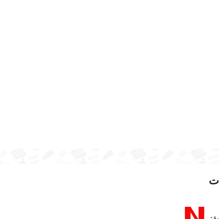
ت
ية: