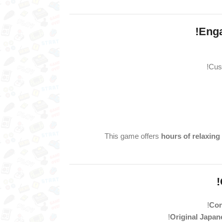
Enga
Cust
This game offers
hours of relaxin
Con
Original Japan