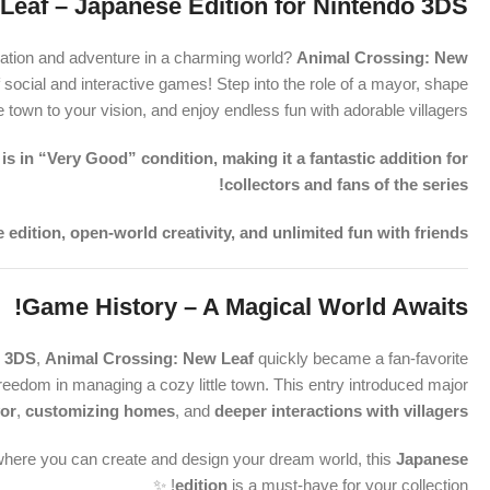
eaf – Japanese Edition for Nintendo 3DS!
laxation and adventure in a charming world?
Animal Crossing: New
f social and interactive games! Step into the role of a mayor, shape
e town to your vision, and enjoy endless fun with adorable villagers!
s in “Very Good” condition, making it a fantastic addition for
collectors and fans of the series!
edition, open-world creativity, and unlimited fun with friends!
Game History – A Magical World Awaits!
o 3DS
,
Animal Crossing: New Leaf
quickly became a fan-favorite
 freedom in managing a cozy little town. This entry introduced major
or
,
customizing homes
, and
deeper interactions with villagers
where you can create and design your dream world, this
Japanese
edition
is a must-have for your collection! ✨