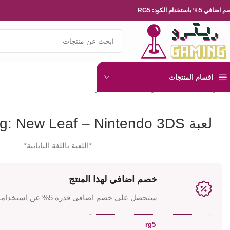
ضافي 5% باستخدام الكود: RG5
اقسام المنتجات
الرئيسية
العاب الفيديو
Nintendo
نينتيندو 3DS
لعبة Animal Crossing: New Leaf – Nintendo 3DS
لعبة Animal Crossing: New Leaf – Nintendo 3DS
*اللعبة باللغة اليابانية*
خصم اضافي لهذا المنتج
ستحصل على خصم اضافي قدره 5% عن استخدامك للكود
rg5