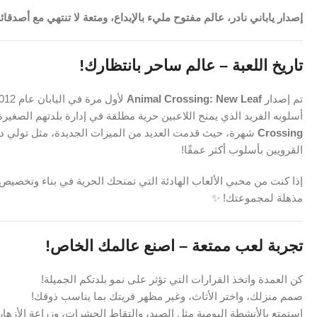
إصدار ياباني نادر، عالم مفتوح مليء بالإبداع، ومتعة لا تنتهي مع أصدقائ
تاريخ اللعبة – عالم ساحر بانتظارك!
تم إصدار
Animal Crossing: New Leaf
لأول مرة في اليابان عام 2012 على
أسلوبه الفريد الذي يمنح اللاعبين حرية مطلقة في إدارة بلدتهم الصغير
Crossing
شهرة، حيث قدمت العديد من الميزات الجديدة، مثل تولي دو
القرويين بأسلوب أكثر عمقًا!
إذا كنت من محبي الألعاب الهادئة التي تمنحك الحرية في بناء وتخصيص 
مذهلة لمجموعتك! ✨
تجربة لعب ممتعة – اصنع عالمك الخاص!
كن العمدة واتخذ القرارات التي تؤثر على نمو بلدتكم الجميلة!
صمم منزلك، واختر الأثاث، وغير مظهر قريتك بما يناسب ذوقك!
استمتع بالأنشطة اليومية مثل الصيد، والتقاط الحشرات، وزراعة الأزهار