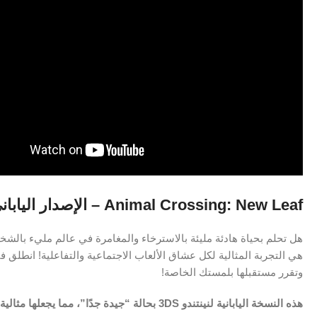
Animal Crossing: New Leaf – الإصدار الياباني لنينتندو 3DS!
هل تحلم بحياة هادئة مليئة بالاسترخاء والمغامرة في عالم مليء بالش
هي التجربة المثالية لكل عشاق الألعاب الاجتماعية والتفاعلية! انطل
وتقرر مستقبلها بلمستك الخاصة!
هذه النسخة اليابانية لنينتندو 3DS بحالة “جيدة جدًا”، مما يجعلها مثالية لهواة الجمع وعشاق السلسلة!