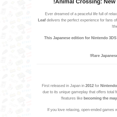
Animal Crossing: New L
Ever dreamed of a peaceful life full of re
Leaf
delivers the perfect experience for fans o
th
This Japanese edition for Nintendo 3DS i
Rare Japanese 
First released in Japan in
2012
for
Nintend
due to its unique gameplay that offers total
!
features like
becoming the may
If you love relaxing, open-ended games 