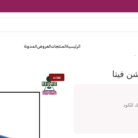
الرئيسية
المنتجات
العروض
المدونة
ن فيتا
شن فيتا
نفذت