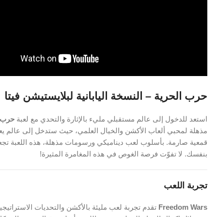
حرب الحرية – النسخة اليابانية لبلايستيشن فيتا
استعد للدخول إلى عالم مستقبلي مليء بالإثارة والتحدي مع لعبة
حرب الحرية
مذهلة لمحبي ألعاب الأكشن والخيال العلمي، حيث ستدخل إلى عالم يع
قمعية صارمة. بأسلوب لعب ديناميكي ورسومات مذهلة، هذه اللعبة تج
بنفسك. لا تفوّت فرصة الغوص في هذه المغامرة المثيرة!
تجربة اللعب
Freedom Wars
تقدم تجربة لعب مليئة بالأكشن والتحديات الاسترات