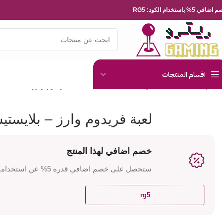
ضافي 5% باستخدام الكود: RG5
اقسام المنتجات
الرئيسية
العاب الفيديو
Playsation
PS-Vita
لعبة فريدوم وارز – بلايستيش
لعبة فريدوم وارز – بلايستي
خصم اضافي لهذا المنتج
ستحصل على خصم اضافي قدره 5% عن استخدامك للكود
rg5