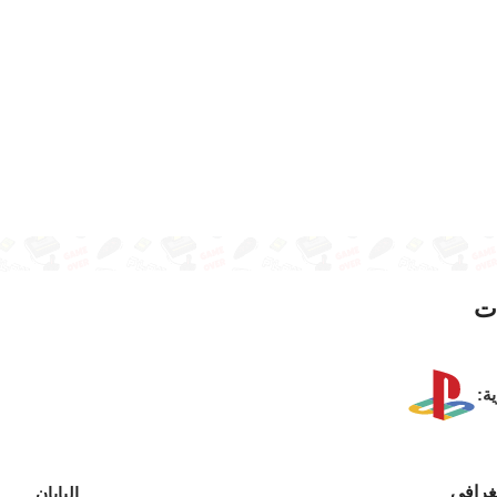
ت
ية:
غرافي
اليابان