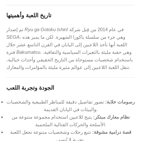
تاريخ اللعبة وأهميتها
في عام 2014 من قِبل شركة
Ryu ga Gotoku Ishin!
تم إصدار
، وهي جزء من سلسلة ياكوزا الشهيرة. لكن ما يميز هذه
SEGA
اللعبة أنها تأخذ اللاعبين إلى اليابان في القرن التاسع عشر خلال
، وهي حقبة مليئة بالتغيرات السياسية والثقافية.
Bakumatsu
فترة
باستخدام شخصيات مستوحاة من التاريخ الحقيقي وأحداث خيالية،
تنقل اللعبة اللاعبين إلى عوالم مثيرة مليئة بالمؤامرات والمعارك.
الجودة وتجربة اللعب
رسومات خلابة:
تصور تفاصيل دقيقة للمناظر الطبيعية والشخصيات
والبيئات في اليابان القديمة.
نظام معارك مبتكر:
يتيح للاعبين استخدام مجموعة متنوعة من
الأسلحة والحركات القتالية الملحمية.
قصة درامية مشوقة:
تتبع رحلات وشخصيات متنوعة تجعل اللعبة
تجربة لا تُنسى.