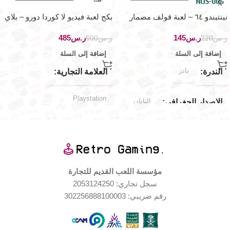
نينتيندو ٦٤ – لعبة قولف مضمار
بكج لعبة فيديو لا كوردا دورو – بلاي
سانت اندريس القديم
ستيشن بورتابل – سكاي فيت
ر.س
145
ر.س
485
ر.س
220
ر.س
600
إضافة إلى السلة
إضافة إلى السلة
نادر
الندرة
العلامة التجارية
Playstation
اليابان
الإصدار الجغرافي
اليابان
الإصدار الجغرافي
جديد (مخزّن)
حالة المنتج
منصات اللعب المدعومة
بعض الضرر
حالة العلبة
مؤسسة اللعب القديم للتجارة
سجل تجاري: 2053124250
PSP
Nintendo
العلامة التجارية
رقم ضريبي: 302256888100003
نادر جداً
الندرة