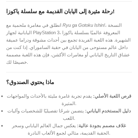
رحلة مثيرة إلى اليابان القديمة مع سلسلة ياكوزا!
، النسخة
Ryu ga Gotoku Ishin!
انطلق في مغامرة ملحمية مع
اليابانية لجهاز PlayStation 3، المعروفة عالميًا بسلسلة ياكوزا
الشهيرة. هذه اللعبة الفريدة تجمع بين أحداث مشوقة ودراما عميقة
داخل عالم مستوحى من اليابان في حقبة الساموراي. إذا كنت من
عشاق التاريخ الياباني أو مغامرات الأكشن، فإن هذه اللعبة مصممة
خصيصًا لك.
ماذا يحتوي الصندوق؟
قرص اللعبة الأصلي:
يقدم تجربة غامرة مليئة بالأحداث والمواجهات
المثيرة.
دليل المستخدم الياباني:
يتضمن شرحًا تفصيليًا للشخصيات وآليات
اللعب.
غلاف مصمم بجودة عالية:
يعكس جمال العالم الياباني وسحر
الحقبة القديمة، مثالي لجمع الألعاب النادرة.