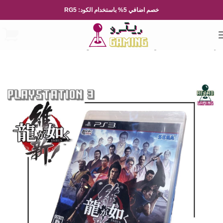
خصم اضافي 5% باستخدام الكود: RG5
الرئيسية
العاب الفيديو
Playsation
بلايستيشن 3