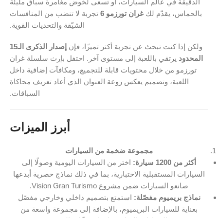
الدقيقة في عالم السيارات، أو تسعى لخوض مغامرة سباق مليئة
بالحماس، يقدّم لك
غران تورزمو 6
تجربة لا تنضب من المنافسات
الشيّقة والتحديات القوية.
ولكن إذا كنت تبحث عن تجربة أكثر تميزًا، فإن
إصدار الذكرى الـ15
المحدود
يرتقي باللعبة إلى مستوى آخر. احتفل بإرث سلسلة غران
تورزمو من خلال محتويات قابلة للتجميع، ومكافآت إضافية داخل
اللعبة، وتصميم يعكس روعة العنوان الذي أعاد تعريف محاكاة
السباقات.
أبرز الميزات
مجموعة ضخمة من السيارات
أكثر من 1200 سيارة:
اختر من السيارات اليومية وصولًا إلى
السيارات المستقبلية الاختبارية، بما في ذلك نماذج حصرية أبدعها
صانعو السيارات ضمن مشروع Vision Gran Turismo.
نماذج بريميوم مفصّلة:
استمتع بتصميم داخلي وخارجي مفصّل
بعناية للسيارات البريميوم، بالإضافة إلى مجموعة واسعة من