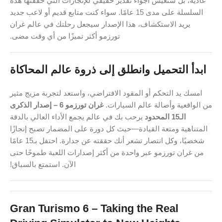
عادية، بل ستعيش أجواء تقدير حقيقي للإنجازات التي حققتها هذه
السلسلة على مدى 15 عامًا. سواء كنت متابع قديم أو لاعب جديد
يريد الاستكشاف، هذا الإصدار سيجعل رحلتك في عالم غران
تورزمو أكثر تميزًا من أي وقت مضى.
ابدأ التحميل وانطلق إلى ذروة عالم المحاكاة
امسك يد التحكم أو المقود الافتراضي، واستعد لتجربة مزيج مثير
من الواقعية وأصالة عالم السيارات.
غران تورزمو 6 – إصدار الذكرى
الـ15 المحدود
يرحب بك في عالم يجمع الأداء العالي بالدقة
المتناهية ومتعة القيادة—حيث كل دورة على المضمار تصبح إنجازًا
شخصيًا، وكل انتصار تشعر أنك حققته عن جدارة. احتفل بـ15 عامًا
من غران تورزمو عبر واحدة من أكثر إصدارات اللعبة طموحًا حتى
الآن. استمتع بالسباق!
Gran Turismo 6 – Taking the Real