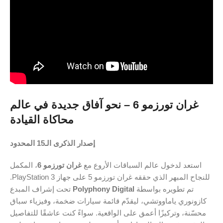
غران تورزمو 6 – نحو آفاق جديدة في عالم
محاكاة القيادة
إصدار الذكرى الـ15 المحدود
استعد لدخول عالم السباقات الأروع مع
غران تورزمو 6
، المكمل
للنجاح المبهر الذي حققه غران تورزمو 5 على جهاز PlayStation 3.
تم تطويره بواسطة
Polyphony Digital
تحت إشراف المبدع
كازونوري ياماووتشي، ليقدّم قائمة سيارات ضخمة، وفيزياء سباق
محسّنة، وتركيزًا أعمق على الواقعية. سواءً كنت عاشقًا للتفاصيل