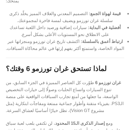
يمنحك:
قيمة لهواة الجمع:
التصميم المعدني والغلاف المميز يخلّد ذكرى
سلسلة غران تورزمو ويضيف لمسة فاخرة لمجموعتك.
أفضلية في البداية:
سيارات إضافية ورصيد داخل اللعبة تساعدك
على الانطلاق نحو المستويات الأعلى بشكل أسرع.
ارتباط أعمق بالسلسلة:
اكتشف تاريخ غران تورزمو ومنجزاتها عبر
المواد الخاصة، واستمتع أكثر بفهم إرثها في عالم محاكاة السباقات.
لماذا تستحق غران تورزمو 6 وقتك؟
غران تورزمو 6
طوّرت كل العناصر المميزة في الجزء السابق، من
تنوع السيارات واتساع الحلبات وصولًا إلى خيارات التخصيص
الواسعة، ما جعلها من أمتع تجارب السباقات الواقعية على منصة
الـPS3. بفيزياء متقنة وأطوار جماعية ممتعة ومفاجآت ابتكارية (مثل
مشروع Vision GT)، تظل خيارًا أساسيًا لعشاق السرعة.
ومع
إصدار الذكرى الـ15 المحدود
، لن تكتفي بلعب لعبة سباق