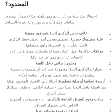
المحدود؟
احتفالًا بـ15 سنة من غران تورزمو، يُقدّم هذا الإصدار المحدود
إضافات ومكافآت تزيد من روعة تجربة السباق:
غلاف خاص للذكرى الـ15 وتصاميم مميزة
علبة ستيلبوك حصرية:
تصميم معدني أنيق يحمل شعار الذكرى
الـ15، يخلّد تاريخ السلسلة وأهم محطاتها.
مرفقات تذكارية:
مثل أعمال فنية أو ملصقات مصغرة تُبرز أبرز
لحظات غران تورزمو عبر 15 عامًا.
محتوى إضافي داخل اللعبة
سيارات الذكرى الـ15:
مجموعة سيارات أو تصميمات حصرية
بملصقات خاصة، وقد تحمل تعزيزات إضافية للأداء.
أرصدة إضافية أو بداية متطورة:
أحيانًا يأتي الإصدار الُمحدود بمبلغ
من العملة داخل اللعبة لتبدأ بشراء سيارة أحلامك أو تطوير سيارتك
بشكل أسرع.
بدلات وخوذ السباق الخاصة بالذكرى:
أزياء فريدة تبرز أسلوبك
الخاص داخل مضمار السباق.
إضافات رقمية وقسائم تنزيل