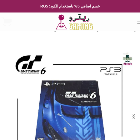
خصم اضافي 5% باستخدام الكود: RG5
الرئيسية
العاب الفيديو
Playsation
بلايستيشن 3