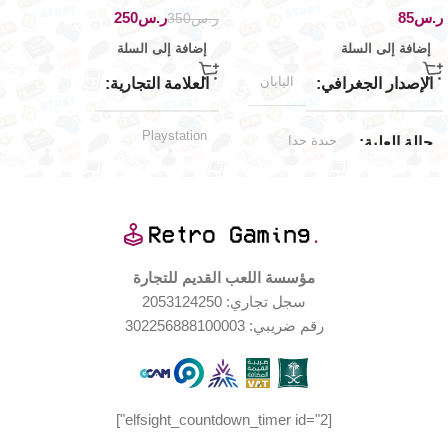
ر.س
ر.س
250
ر.س
350
إضافة إلى السلة
إضافة إلى السلة
اليابان
الإصدار الجغرافي
العلامة التجارية
Playstation
جيدة جدا
حالة العلبة
اليابان
الإصدار الجغرافي
العلامة التجارية
الملحقات المتضمّنة
Playstation
مؤسسة اللعب القديم للتجارة
سجل تجاري: 2053124250
كاتالوج اللعبة
حالة المنتج
,
رقم ضريبي: 302256888100003
٤ أقراص اللعبة
مستخدم بحالة جيدة جدا
منصات اللعب المدعومة
[elfsight_countdown_timer id="2"]
بليستيشن ١