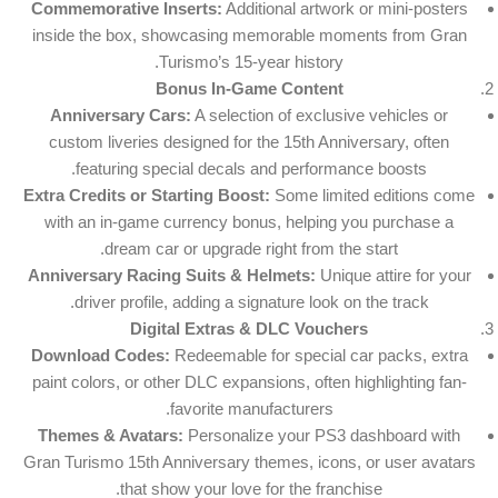
Commemorative Inserts:
Additional artwork or mini-posters
inside the box, showcasing memorable moments from Gran
Turismo’s 15-year history.
Bonus In-Game Content
Anniversary Cars:
A selection of exclusive vehicles or
custom liveries designed for the 15th Anniversary, often
featuring special decals and performance boosts.
Extra Credits or Starting Boost:
Some limited editions come
with an in-game currency bonus, helping you purchase a
dream car or upgrade right from the start.
Anniversary Racing Suits & Helmets:
Unique attire for your
driver profile, adding a signature look on the track.
Digital Extras & DLC Vouchers
Download Codes:
Redeemable for special car packs, extra
paint colors, or other DLC expansions, often highlighting fan-
favorite manufacturers.
Themes & Avatars:
Personalize your PS3 dashboard with
Gran Turismo 15th Anniversary themes, icons, or user avatars
that show your love for the franchise.