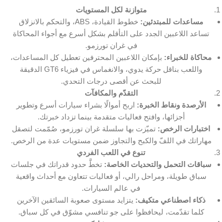
متوازنة لكل المستويات
مساعدات للمبتدئين:
خطوط القيادة، ABS، والتحكم بالانزلاق
تساعد اللاعبين الجدد على التأقلم بشكل أسرع مع أجواء المحاكاة
في غران تورزمو.
محاكاة للخبراء:
بإمكان اللاعبين المحترفين تعطيل كل المساعدات،
واللعب بناقل حركة يدوي، والانغماس في فيزياء GT6 الدقيقة
للبحث عن أقصى درجات التحدي.
التقدّم والمكافآت
الأرصدة ونقاط الخبرة:
اربح أموالًا بشراء سيارات أسرع وتطوير
أجزائها، وافتح فعاليات متقدمة بينما تزداد خبرتك.
اختبارات الرخص:
تميّزت بها سلسلة غران تورزمو، صُمّمت لتصقل
مهاراتك في اللفّ والكبح والتجاوز ضمن مستويات عدة من الرخص.
تنوع في اللعب الفردي
سباقات التحمل والتحديات الخاصة:
تخطَّ حدود قدراتك في جلسات
سباق طويلة، ومراحل رالي، أو فعاليات تتعاون مع أحداث واقعية
في عالم السيارات.
ذكاء اصطناعي متكيف:
يتزايد مستوى صعوبة السائقين الآخرين
كلما تقدّمت، ليحافظوا على جو تنافسي مشوّق في كل سباق.