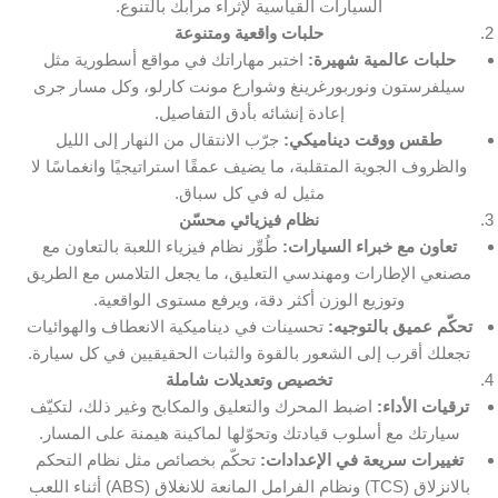
السيارات القياسية لإثراء مرآبك بالتنوع.
حلبات واقعية ومتنوعة
حلبات عالمية شهيرة:
اختبر مهاراتك في مواقع أسطورية مثل
سيلفرستون ونوربورغرينغ وشوارع مونت كارلو، وكل مسار جرى
إعادة إنشائه بأدق التفاصيل.
طقس ووقت ديناميكي:
جرّب الانتقال من النهار إلى الليل
والظروف الجوية المتقلبة، ما يضيف عمقًا استراتيجيًا وانغماسًا لا
مثيل له في كل سباق.
نظام فيزيائي محسّن
تعاون مع خبراء السيارات:
طُوِّر نظام فيزياء اللعبة بالتعاون مع
مصنعي الإطارات ومهندسي التعليق، ما يجعل التلامس مع الطريق
وتوزيع الوزن أكثر دقة، ويرفع مستوى الواقعية.
تحكّم عميق بالتوجيه:
تحسينات في ديناميكية الانعطاف والهوائيات
تجعلك أقرب إلى الشعور بالقوة والثبات الحقيقيين في كل سيارة.
تخصيص وتعديلات شاملة
ترقيات الأداء:
اضبط المحرك والتعليق والمكابح وغير ذلك، لتكيّف
سيارتك مع أسلوب قيادتك وتحوّلها لماكينة هيمنة على المسار.
تغييرات سريعة في الإعدادات:
تحكّم بخصائص مثل نظام التحكم
بالانزلاق (TCS) ونظام الفرامل المانعة للانغلاق (ABS) أثناء اللعب