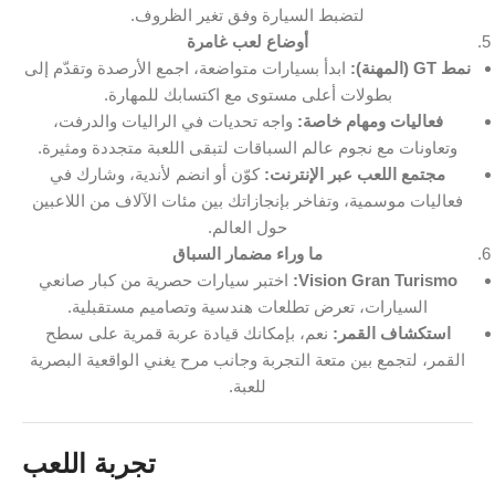
لتضبط السيارة وفق تغير الظروف.
أوضاع لعب غامرة
نمط GT (المهنة):
ابدأ بسيارات متواضعة، اجمع الأرصدة وتقدّم إلى
بطولات أعلى مستوى مع اكتسابك للمهارة.
فعاليات ومهام خاصة:
واجه تحديات في الراليات والدرفت،
وتعاونات مع نجوم عالم السباقات لتبقى اللعبة متجددة ومثيرة.
مجتمع اللعب عبر الإنترنت:
كوّن أو انضم لأندية، وشارك في
فعاليات موسمية، وتفاخر بإنجازاتك بين مئات الآلاف من اللاعبين
حول العالم.
ما وراء مضمار السباق
Vision Gran Turismo:
اختبر سيارات حصرية من كبار صانعي
السيارات، تعرض تطلعات هندسية وتصاميم مستقبلية.
استكشاف القمر:
نعم، بإمكانك قيادة عربة قمرية على سطح
القمر، لتجمع بين متعة التجربة وجانب مرح يغني الواقعية البصرية
للعبة.
تجربة اللعب