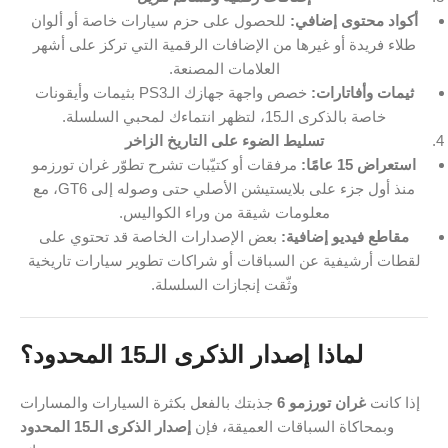
أكواد محتوى إضافي:
للحصول على حزم سيارات خاصة أو ألوان
طلاء فريدة أو غيرها من الإضافات الرقمية التي تركز على أشهر
العلامات المصنعة.
ثيمات وأفاتارات:
خصص واجهة جهازك الـPS3 بثيمات وأيقونات
خاصة بالذكرى الـ15، لتظهر انتماءك لمحبي السلسلة.
تسليط الضوء على التاريخ الزاخر
استعراض 15 عامًا:
مرفقات أو كتيّبات تشرح تطوّر غران تورزمو
منذ أول جزء على بلايستيشن الأصلي حتى وصوله إلى GT6، مع
معلومات شيقة من وراء الكواليس.
مقاطع فيديو إضافية:
بعض الإصدارات الخاصة قد تحتوي على
لقطات أرشيفية عن السباقات أو شراكات تطوير سيارات تاريخية
وثّقت إنجازات السلسلة.
لماذا إصدار الذكرى الـ15 المحدود؟
إذا كانت
غران تورزمو 6
جذبتك بالفعل بكثرة السيارات والمسارات
وبمحاكاة السباقات العميقة، فإن
إصدار الذكرى الـ15 المحدود