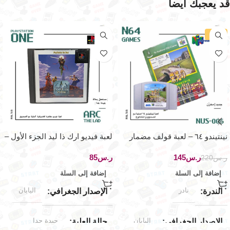
قد يعجبك ايضاً
-34%
نينتيندو ٦٤ – لعبة قولف مضمار
لعبة فيديو ارك ذا ليد الجزء الأول –
سانت اندريس القديم
بلاي ستيشن ون
ر.س
145
ر.س
ر.س
220
إضافة إلى السلة
إضافة إلى السلة
نادر
اليابان
الندرة
الإصدار الجغرافي
اليابان
جيدة جدا
الإصدار الجغرافي
حالة العلبة