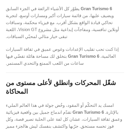
Gran Turismo 6
يطوّر كل الأشياء الرائعة في الجزء السابق
ويضيف عليها، من قائمة سيارات أكبر ومسارات أوسع، لتجربة
تحاكي قيادة الواقع بشكل أقرب. مع فيزياء محكمة، وسباقات
أونلاين تنافسية، ومفاجآت إبداعية مثل مشروع Vision GT، اللعبة
تبقى خيار مثالي لمحبّي السباقات.
إذا كنت تحب تقليب الإعدادات وغوص عميق في ثقافة السيارات
العالمية،
Gran Turismo 6
بتخلق لك مساحة هائلة تقضّي فيها
ساعات من اللعب الممتع والتحدي المستمر.
شغّل المحركات وانطلق لأعلى مستوى من
المحاكاة
امسك يد التحكّم أو المقود، وخُض جولة في هذا العالم المليء
بالإثارة.
Gran Turismo 6
تقدّم اندماج جميل بين واقعية فيزيائية
وعمق ثقافة السيارات، عشان كل لفة على الحلبة تصير قصة، وكل
فوز تحسه مستحق. جرّبها واكتشف بنفسك ليش هالجزء مميز