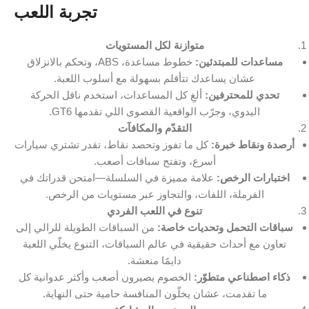
تجربة اللعب
متوازنة لكل المستويات
مساعدات للمبتدئين:
خطوط مساعدة، ABS، وتحكم بالانزلاق
عشان يساعدك تتأقلم بسهولة مع أسلوب اللعبة.
تحدي للمحترفين:
ألغِ كل المساعدات، استخدم ناقل الحركة
اليدوي، وجرّب الواقعية القصوى اللي تقدمها GT6.
التقدّم والمكافآت
أرصدة ونقاط خبرة:
كل ما تفوز وتحصد نقاط، تقدر تشتري سيارات
أسرع، وتفتح سباقات أصعب.
اختبارات الرخص:
علامة مميزة في السلسلة—امتحن قدراتك في
الفرملة، اللفات، والتجاوز عبر مستويات من الرخص.
تنوع في اللعب الفردي
سباقات التحمل وتحديات خاصة:
من السباقات الطويلة للرالي إلى
تعاون مع أحداث حقيقية في عالم السباقات، التنوع يخلّي اللعبة
دايمًا منعشة.
ذكاء اصطناعي متطوّر:
الخصوم يصيرون أصعب وأكثر عدوانية كل
ما تقدمت، عشان يخلّون المنافسة حامية حتى النهاية.