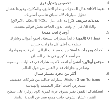
تخصيص وتعديل قوي
ضبط الأداء:
عدّل المحرّك، ونظام التعليق، والمكابح، وغيرها عشان
تحوّل سيارتك لآلة سباق تناسب أسلوبك.
تعديلات سريعة:
غيّر إعدادات مثل الـTCS (التحكم بالانزلاق)
والـABS في أي وقت، بدون الحاجة تخش قوائم معقدة.
أوضاع لعب ممتعة
نمط GT (المهنة):
ابدأ بسيارات بسيطة، اجمع أموال، وشارك
ببطولات أعلى كل ما زادت خبرتك.
أحداث ومهمات خاصة:
جرب سباقات الرالي، الدرفت، ومواجهات
مع أسماء كبرى في عالم السباق.
مجتمع أونلاين:
أنشئ أو انضم لأندية، شارك في فعاليات موسمية،
وتفاخر بإنجازاتك قدام لاعبين من حول العالم.
أكثر من مجرد مضمار سباق
Vision Gran Turismo:
سيارات خيالية من شركات حقيقية،
تستعرض أحدث أفكار التصميم والهندسة.
استكشاف القمر:
تقدر تسوق عربة قمرية (لونا روفر) على سطح
القمر، عشان تشوف جانب ممتع بعيد عن الجدية التامة.