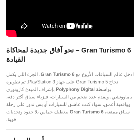
Gran Turismo 6 – نحو آفاق جديدة لمحاكاة
القيادة
ادخل عالم السباقات الأروع مع
Gran Turismo 6
، الجزء اللي يكمل
نجاح Gran Turismo 5 على جهاز PlayStation 3. تم تطويره
بواسطة
Polyphony Digital
بإشراف المبدع كازونوري
ياماووتشي، ويقدم عدد ضخم من السيارات، فيزياء سباق أكثر دقة،
وواقعية أعمق. سواء كنت عاشق للسيارات أو بس تدور على رحلة
سباق ممتعة،
Gran Turismo 6
بيعطيك حماس بلا حدود وتحديات
قوية.