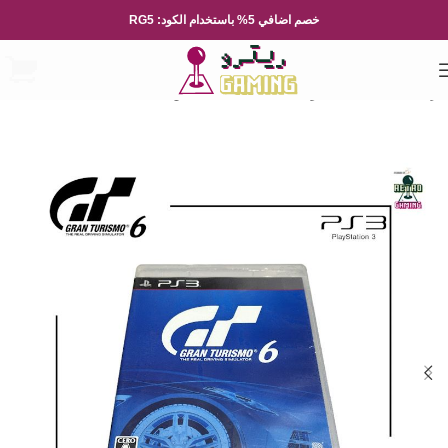
خصم اضافي 5% باستخدام الكود: RG5
الرئيسية
العاب الفيديو
Playsation
بلايستيشن 3