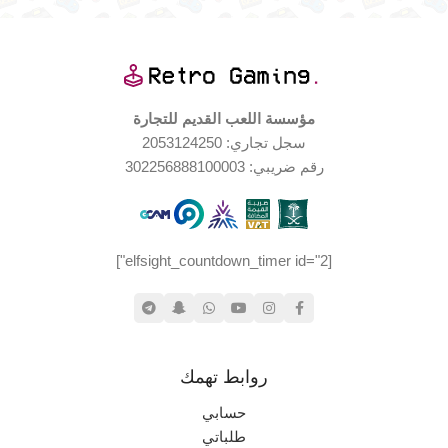
جديد (مخزّن)
حالة المنتج
العلامة التجارية
Playstation
بعض الضرر
حالة العلبة
مؤسسة اللعب القديم للتجارة
سجل تجاري: 2053124250
حالة المنتج
Nintendo
العلامة التجارية
رقم ضريبي: 302256888100003
مستخدم بحالة جيدة جدا
[elfsight_countdown_timer id="2"]
روابط تهمك
حسابي
طلباتي