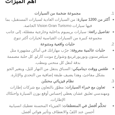
أهم الميزات
مجموعة ضخمة من السيارات
أكثر من 1200 سيارة:
من السيارات العادية لسيارات المستقبل، بما
فيها سيارات Vision Gran Turismo الخاصة.
تفاصيل رائعة:
سيارات بريميوم بداخلية وخارجية مفصّلة، إلى جانب
مجموعة كبيرة من السيارات القياسية لخيارات أكثر تنوع.
حلبات واقعية ومتنوعة
حلبات عالمية معروفة:
جرّب مهاراتك في أماكن مشهورة مثل
سيلفرستون ونوربورغرينغ وشوارع مونت كارلو. كل حلبة مصممة
بدقة لنقل كل منحنى ومطب.
طقس ووقت ديناميكي:
السباق ينتقل من النهار لليل، ويتغير الجو
بشكل مفاجئ، وهذا يضيف طبقة إضافية من التحدي والإثارة.
نظام فيزيائي محسّن
تعاون مع خبراء السيارات:
مطوّر بالتعاون مع شركات إطارات
ومهندسي تعليق عشان يعطي إحساس أوقع بوزن السيارة واحتكاك
الإطارات.
تحكّم أفضل في المنعطفات:
الفيزياء المحسنة تعطيك انسيابية
أحسن عند اللفّ والانعطاف وتأثير هوائي أفضل.