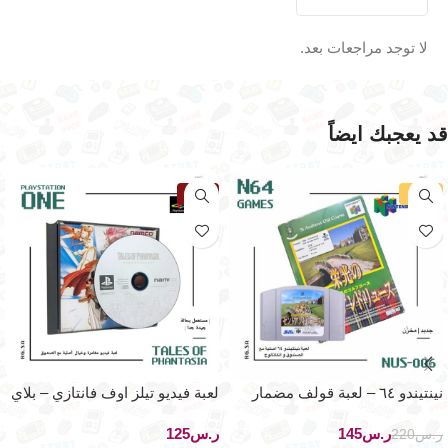
لا توجد مراجعات بعد.
قد يعجبك ايضاً
-34%
نفذت
نينتيندو ٦٤ – لعبة قولف مضمار
لعبة فيديو تيلز اوف فانتازي – بلاي
سانت اندريس القديم
ستيشن ون
ر.س
145
ر.س
ر.س
220