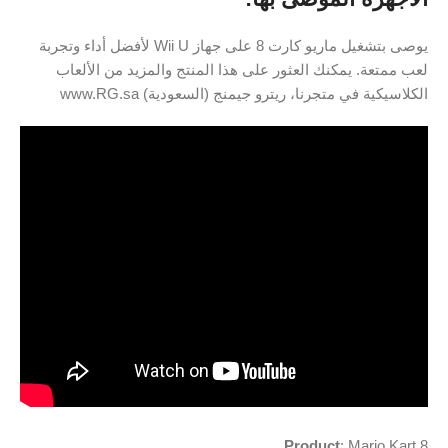
يوصى بتشغيل ماريو كارت 8 على جهاز Wii U لأفضل أداء وتجربة
لعب ممتعة. يمكنك العثور على هذا المنتج والمزيد من الألعاب
الكلاسيكية في متجرنا، ريترو جيمنج (السعودية) www.RG.sa
Product
: Mario Kart 8