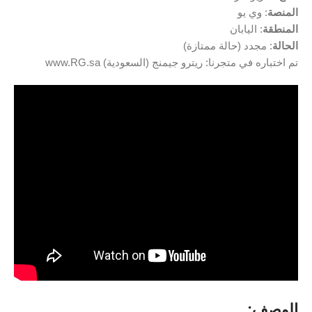
المنصة
: وي يو
المنطقة
: اليابان
الحالة
: مجدد (حالة ممتازة)
تم اختباره في متجرنا: ريترو جيمنج (السعودية) www.RG.sa
الوصف: