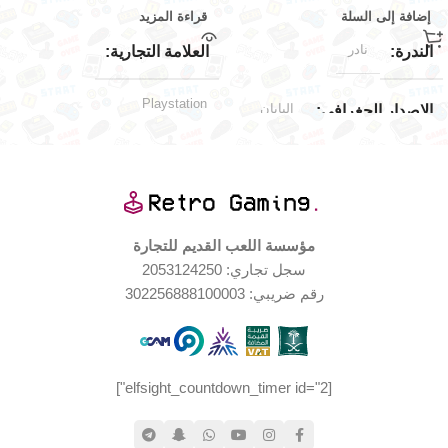
إضافة إلى السلة
قراءة المزيد
نادر
الندرة
العلامة التجارية
Playstation
اليابان
الإصدار الجغرافي
حالة المنتج
جديد (مخزّن)
حالة المنتج
مستخدم بحالة جيدة جدا
بعض الضرر
حالة العلبة
مؤسسة اللعب القديم للتجارة
اليابان
الإصدار الجغرافي
سجل تجاري: 2053124250
Nintendo
العلامة التجارية
رقم ضريبي: 302256888100003
جيدة جدا
حالة العلبة
[elfsight_countdown_timer id="2"]