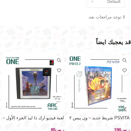
لا توجد مراجعات بعد.
قد يعجبك ايضاً
PSVITA شريط جديد – ون پيس ٢
لعبة فيديو ارك ذا ليد الجزء الأول –
– اصدار اليابان
بلاي ستيشن ون
ر.س
ر.س