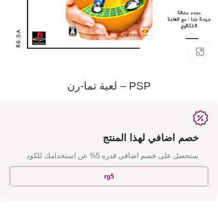
اضفط لتكبير الصورة
PSP – لعبة تما-رن
خصم اضافي لهذا المنتج
ستحصل على خصم اضافي قدره 5% عن استخدامك للكود
rg5