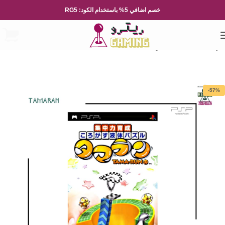
خصم اضافي 5% باستخدام الكود: RG5
الرئيسية
العاب الفيديو
Playsation
-57%