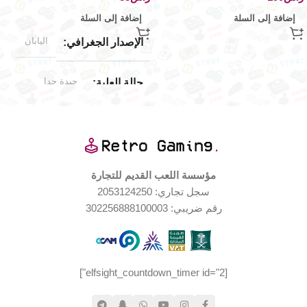
إضافة إلى السلة
إضافة إلى السلة
اليابان
الإصدار الجغرافي
جيدة جدا
حالة العلبة
العلامة التجارية
Playstation
مؤسسة اللعب القديم للتجارة
سجل تجاري: 2053124250
حالة المنتج
رقم ضريبي: 302256888100003
مستخدم بحالة جيدة جدا
[elfsight_countdown_timer id="2"]