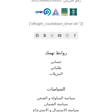
رقم ضريبي: 302256888100003
اليابان
الإصدار الجغرافي
[elfsight_countdown_timer id="2"]
روابط تهمك
حسابي
طلباتي
التنزيلات
السياسات
سياسة المناولة و الشحن
سياسة الضمان
سياسة الاستبدال و الاسترجاع