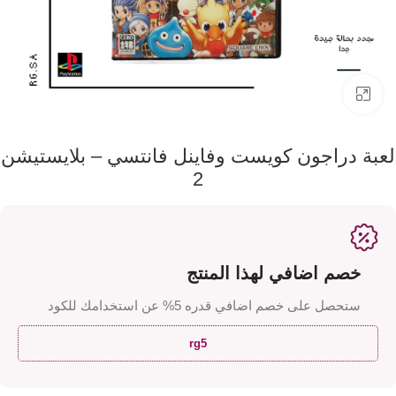
اضفط لتكبير الصورة
لعبة دراجون كويست وفاينل فانتسي – بلايستيشن
2
خصم اضافي لهذا المنتج
ستحصل على خصم اضافي قدره 5% عن استخدامك للكود
rg5