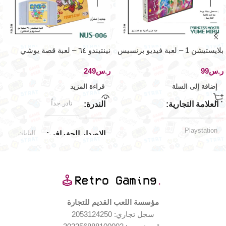
بلايستيشن 1 – لعبة فيديو برنسيس
نينتيندو ٦٤ – لعبة قصة يوشي
ميكر
ر.س
ر.س
إضافة إلى السلة
قراءة المزيد
نادر جداً
العلامة التجارية
الندرة
Playstation
اليابان
الإصدار الجغرافي
بعض الضرر
حالة العلبة
جديد (مخزّن)
حالة المنتج
حالة المنتج
مؤسسة اللعب القديم للتجارة
سجل تجاري: 2053124250
جديد – مع ضرر في الصندوق
الخارجي