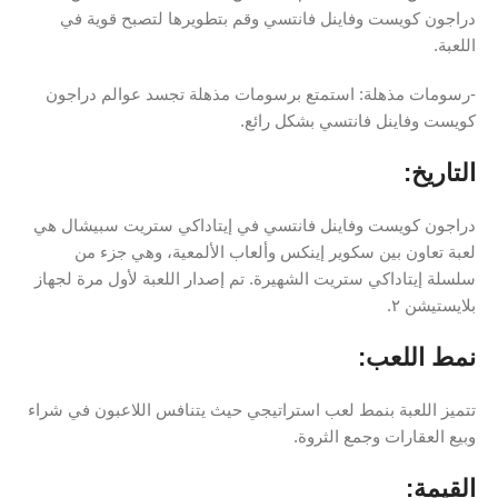
دراجون كويست وفاينل فانتسي وقم بتطويرها لتصبح قوية في
اللعبة.
-رسومات مذهلة: استمتع برسومات مذهلة تجسد عوالم دراجون
كويست وفاينل فانتسي بشكل رائع.
التاريخ:
دراجون كويست وفاينل فانتسي في إيتاداكي ستريت سبيشال هي
لعبة تعاون بين سكوير إينكس وألعاب الألمعية، وهي جزء من
سلسلة إيتاداكي ستريت الشهيرة. تم إصدار اللعبة لأول مرة لجهاز
بلايستيشن ٢.
نمط اللعب:
تتميز اللعبة بنمط لعب استراتيجي حيث يتنافس اللاعبون في شراء
وبيع العقارات وجمع الثروة.
القيمة
: