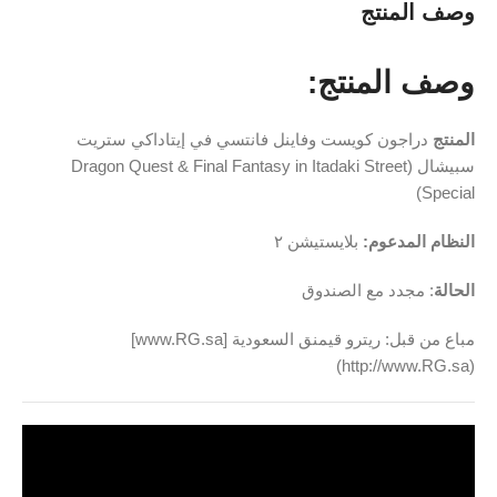
وصف المنتج
وصف المنتج:
المنتج
دراجون كويست وفاينل فانتسي في إيتاداكي ستريت
سبيشال (Dragon Quest & Final Fantasy in Itadaki Street
Special)
النظام المدعوم:
بلايستيشن ٢
الحالة
: مجدد مع الصندوق
مباع من قبل: ريترو قيمنق السعودية [www.RG.sa]
(http://www.RG.sa)