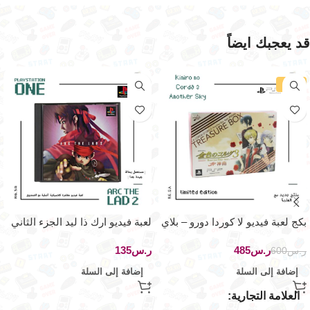
قد يعجبك ايضاً
-19%
بكج لعبة فيديو لا كوردا دورو – بلاي
لعبة فيديو ارك ذا ليد الجزء الثاني
ستيشن بورتابل – سكاي فيت
– بلاي ستيشن ون
ر.س
485
ر.س
ر.س
600
إضافة إلى السلة
إضافة إلى السلة
العلامة التجارية