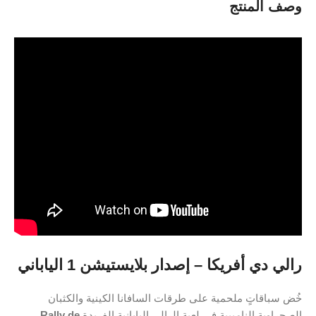
وصف المنتج
رالي دي أفريكا – إصدار بلايستيشن 1 الياباني
خُض سباقاتٍ ملحمية على طرقات السافانا الكينية والكثبان
الصحراوية الناميبية في لعبة الرالي اليابانية الفريدة
Rally de