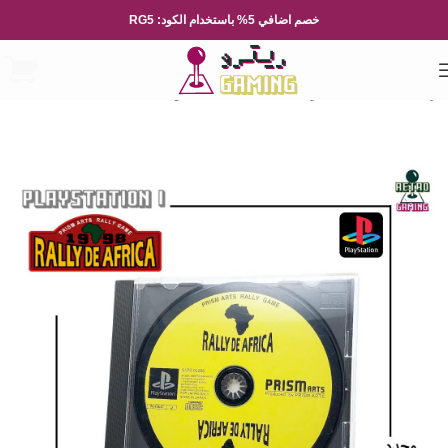
خصم اضافي 5% باستخدام الكود: RG5
الرئيسية
العاب الفيديو
Playsation
بلايستيشن 1