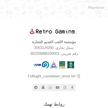
Playstation
اليابان
الإصدار الجغرافي
منصات اللعب المدعومة
مؤسسة اللعب القديم للتجارة
سجل تجاري: 2053124250
PSP
رقم ضريبي: 302256888100003
نادر جداً
الندرة
جديد (مخزّن)
حالة المنتج
[elfsight_countdown_timer id="2"]
روابط تهمك