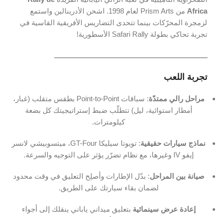
Africa
من Prism Arts لعام 1998. اشحن الأدرينالين واستمع
لزمجرة المحرّكات بينما تتحدى التضاريس الأفريقية القاسية في
تجربة تحاكي بطولة Safari Rally الأسطورية!
ـــــــــــــــــــــــــــــــــــــــــــــــــــــــــــــــــــــــــــــــ
تجربة اللعب
مراحل رالي ممتدّة
: سباقات Point-to-Point بطقس متقلب (غبار،
أمطار استوائية، ليل) تتطلّب ضبط إستراتيجيتك كل بضعة
كيلومترات.
نماذج سيارات حقيقية
: تويوتا سيليكا GT-Four، ميتسوبيشي لانسر
إيفو IV وغيرها، مع نظام تضرّر يؤثر على التوجيه والسرعة.
صيانة بين المراحل
: بدّل الإطارات وأصلِح التعليق في وقت محدود
لضمان بقاء سيارتك على الطريق.
إعادة عرض سينمائية
بتعليق ميداني ياباني ينقلك إلى أجواء