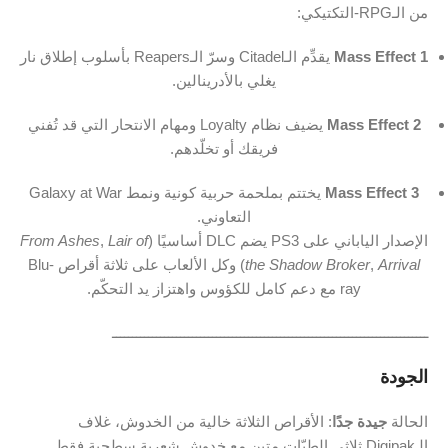
من
الـRPG-
التكتيكي:
1
Effect
Mass
يقدِّم
الـCitadel
وسرّ
الـReapers
بأسلوب
إطلاق
نار
يغلي
بالأدرينالين.
2
Effect
Mass
يضيف
نظام
Loyalty
ومهام
الانتحار
التي
قد
تُفني
فريقك
أو
تخلّدهم.
3
Effect
Mass
يختتم
بملحمة
حربية
كونية
ونمط ‎
War‎
at
Galaxy
التعاوني.
الإصدار
الياباني
على ‎
PS3‎
يضم
DLC
أساسيًا (
of
Lair
,
Ashes
From
Arrival
,
Broker
Shadow
the
)
وكل
الألعاب
على
ثلاثة
أقراص
Blu-
ray
مع
دعم
كامل
للكؤوس
واهتزاز
يد
التحكّم.
ـــــــــــــــــــــــــــــــــــــــــــــــــــــــــــــــــــــــــــــــ
الجودة
الحالة
جيدة
جدًا
:
الأقراص
الثلاثة
خالية
من
الخدوش،
غلاف
الـDigipak
ثلاثي
الطيّات
متين
مع
خدوش
شعرية
سطحية
فقط.