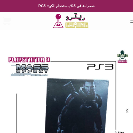
خصم اضافي 5% باستخدام الكود: RG5
الرئيسية
العاب الفيديو
Playsation
بلايستيشن 3