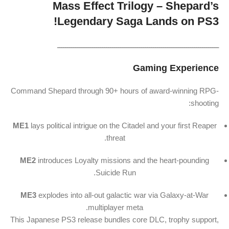
Mass
Effect
Trilogy –
Shepard’s
Legendary
Saga
Lands
on
PS3!
ـــــــــــــــــــــــــــــــــــــــــــــــــــــــــــــــــــــــــــــــ
Gaming
Experience
Command
Shepard
through
90+
hours
of
award-
winning
RPG-
shooting:
ME1
lays
political
intrigue
on
the
Citadel
and
your
first
Reaper
threat.
ME2
introduces
Loyalty
missions
and
the
heart-
pounding
Suicide
Run.
ME3
explodes
into
all-
out
galactic
war
via
Galaxy-
at-
War
multiplayer
meta.
This
Japanese
PS3
release
bundles
core
DLC,
trophy
support,