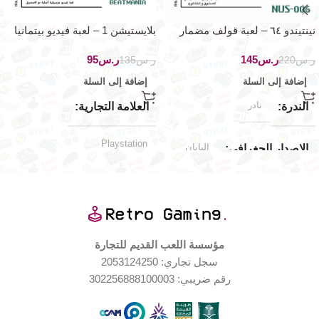
نينتيندو ٦٤ – لعبة قولف مضمار
بلايستيشن 1 – لعبة فيديو بيتمانيا
سانت اندريس القديم
الموسيقية
ر.س
145
ر.س
95
ر.س
220
ر.س
135
إضافة إلى السلة
إضافة إلى السلة
نادر
الندرة
العلامة التجارية
Playstation
اليابان
الإصدار الجغرافي
حالة المنتج
جديد (مخزّن)
حالة المنتج
مستخدم بحالة جيدة جدا
بعض الضرر
حالة العلبة
مؤسسة اللعب القديم للتجارة
حالة ممتازة
حالة العلبة
سجل تجاري: 2053124250
Nintendo
العلامة التجارية
رقم ضريبي: 302256888100003
اليابان
الإصدار الجغرافي