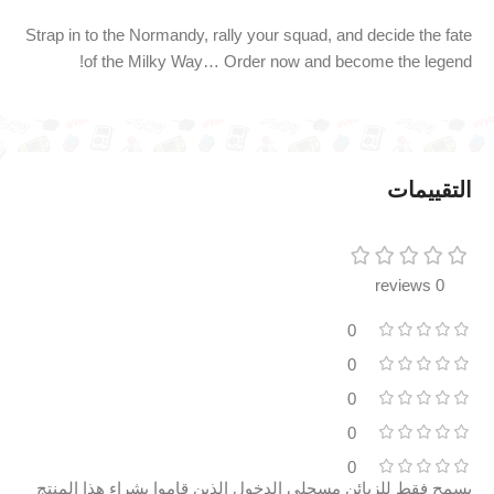
Strap
in
to
the
Normandy,
rally
your
squad,
and
decide
the
fate
of
the
Milky
Way…
Order
now
and
become
the
legend!
التقييمات
0 reviews
0
0
0
0
0
يسمح فقط للزبائن مسجلي الدخول الذين قاموا بشراء هذا المنتج