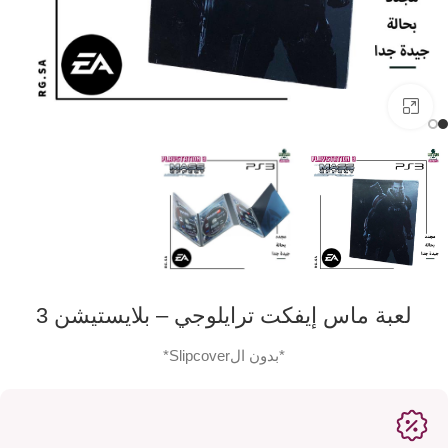
اضفط لتكبير الصورة
لعبة ماس إيفكت ترايلوجي – بلايستيشن 3
*بدون الSlipcover*