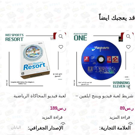
قد يعجبك ايضاً
نفذت
نفذت
شريط لعبة فيديو ويننج ايلفين –
لعبة فيديو المحاكاة الرياضية
بلاي ستيشن ون
الشهيرة لجهاز نينتيندو وي
ر.س
ر.س
قراءة المزيد
قراءة المزيد
اليابان
العلامة التجارية
الإصدار الجغرافي