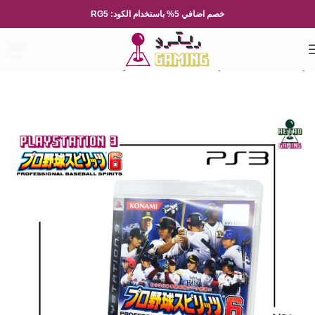
خصم اضافي 5% باستخدام الكود: RG5
الرئيسية
العاب الفيديو
Playsation
بلايستيشن 3