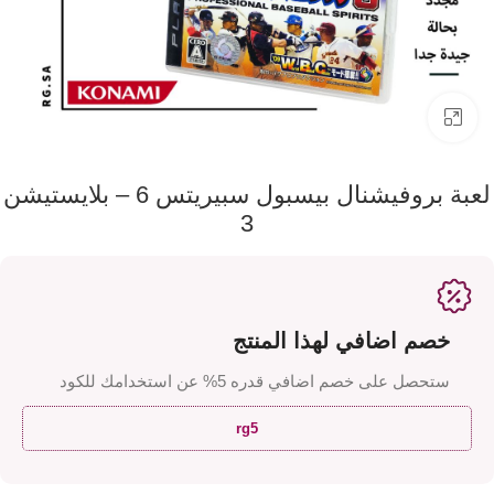
اضفط لتكبير الصورة
لعبة بروفيشنال بيسبول سبيريتس 6 – بلايستيشن
3
خصم اضافي لهذا المنتج
ستحصل على خصم اضافي قدره 5% عن استخدامك للكود
rg5