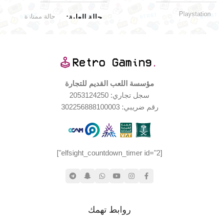
Playstation
حالة ممتازة
حالة العلبة
اليابان
الإصدار الجغرافي
جديد (مخزّن)
حالة المنتج
نادر
الندرة
wii
العلامة التجارية
مؤسسة اللعب القديم للتجارة
سجل تجاري: 2053124250
بدون علبة
حالة العلبة
رقم ضريبي: 302256888100003
حالة المنتج
[elfsight_countdown_timer id="2"]
مستخدم بحالة جيدة جدا
روابط تهمك