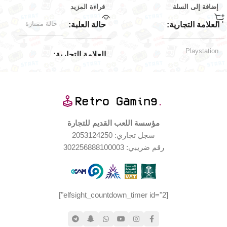
إضافة إلى السلة
قراءة المزيد
حالة ممتازة
العلامة التجارية
حالة العلبة
Playstation
العلامة التجارية
بعض الضرر
حالة العلبة
Playstation
اليابان
حالة المنتج
الإصدار الجغرافي
مؤسسة اللعب القديم للتجارة
سجل تجاري: 2053124250
جديد – مع ضرر في الصندوق
حالة المنتج
الخارجي
رقم ضريبي: 302256888100003
مستخدم بحالة جيدة جدا
اليابان
الإصدار الجغرافي
[elfsight_countdown_timer id="2"]