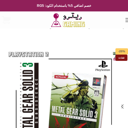
خصم اضافي 5% باستخدام الكود: RG5
الرئيسية
العاب الفيديو
Playsation
بلايستيشن 2
-20%
نفذت