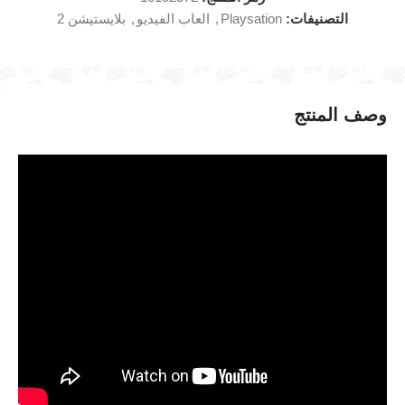
التصنيفات:
Playsation
,
العاب الفيديو
,
بلايستيشن 2
وصف المنتج