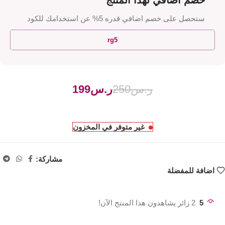
خصم اضافي لهذا المنتج
ستحصل على خصم اضافي قدره 5% عن استخدامك للكود
rg5
ر.س
250
ر.س
199
غير متوفر في المخزون
مشاركة:
اضافة للمفضلة
5
2 زائر يشاهدون هذا المنتج الآن!