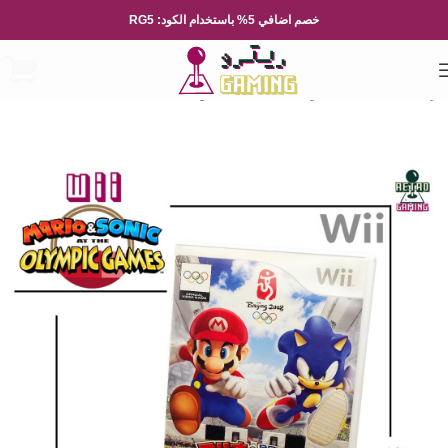
خصم اضافي 5% باستخدام الكود: RG5
الرئيسية
العاب الفيديو
Nintendo
نينتيندو Wii