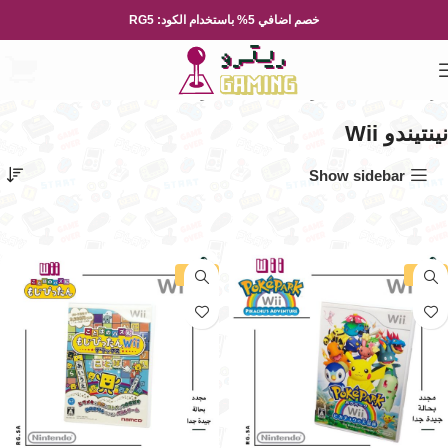
خصم اضافي 5% باستخدام الكود: RG5
الرئيسية
العاب الفيديو
Nintendo
نينتيندو Wii
الصفحة 3
نينتيندو Wii
Show sidebar
-36%
-36%