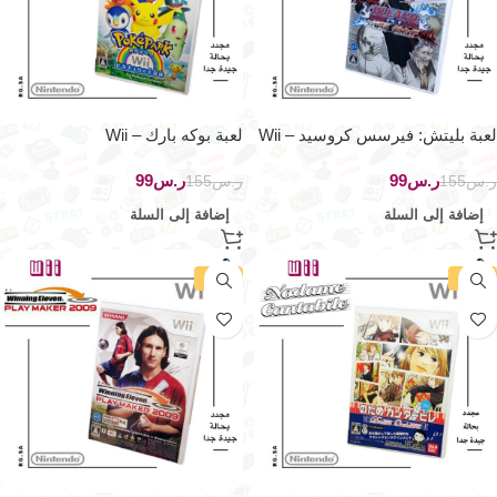
لعبة بليتش: فيرسس كروسيد – Wii
لعبة بوكه بارك – Wii
ر.س
99
ر.س
99
ر.س
155
ر.س
155
إضافة إلى السلة
إضافة إلى السلة
-36%
-36%