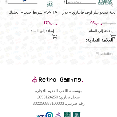
لعبة فيديو تيلز اوف فانتازي – بلاي
PSVITA شريط جديد – انجليك
ستيشن ون
ريتور – اصدار
ر.س
95
ر.س
ر.س
135
إضافة إلى السلة
إضافة إلى السلة
العلامة التجارية
Playstation
حالة ممتازة
حالة العلبة
حالة المنتج
مؤسسة اللعب القديم للتجارة
سجل تجاري: 2053124250
مستخدم بحالة جيدة جدا
رقم ضريبي: 302256888100003
اليابان
الإصدار الجغرافي