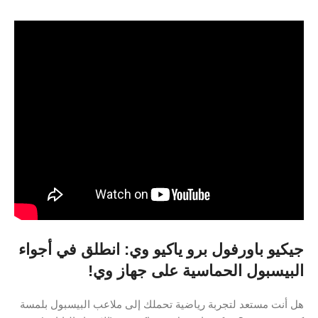
جيكيو باورفول برو ياكيو وي: انطلق في أجواء
البيسبول الحماسية على جهاز وي!
هل أنت مستعد لتجربة رياضية تحملك إلى ملاعب البيسبول بلمسة