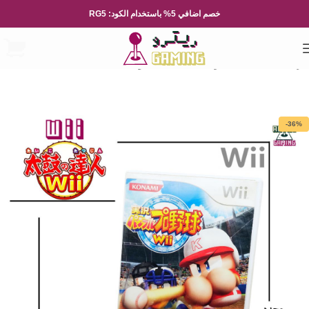
خصم اضافي 5% باستخدام الكود: RG5
الرئيسية
العاب الفيديو
Nintendo
نينتيندو Wii
-36%