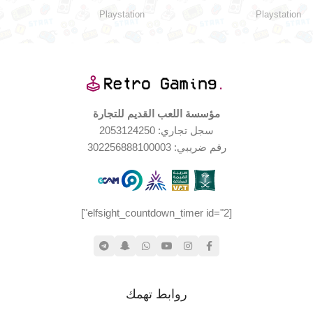
Playstation
Playstation
بعض الضرر
اليابان
حالة العلبة
الإصدار الجغرافي
نادر
حالة المنتج
الندرة
مؤسسة اللعب القديم للتجارة
سجل تجاري: 2053124250
جديد – مع ضرر في الصندوق
بدون علبة
حالة العلبة
الخارجي
رقم ضريبي: 302256888100003
حالة المنتج
اليابان
الإصدار الجغرافي
[elfsight_countdown_timer id="2"]
مستخدم بحالة جيدة جدا
روابط تهمك