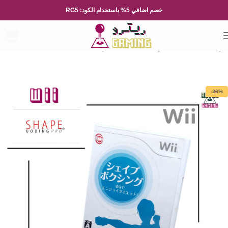
خصم اضافي 5% باستخدام الكود: RG5
الرئيسية
العاب الفيديو
Nintendo
نينتيندو Wii
-36%