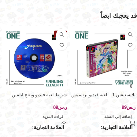
قد يعجبك ايضاً
نفذت
بلايستيشن 1 – لعبة فيديو برنسيس
شريط لعبة فيديو ويننج ايلفين –
ميكر
بلاي ستيشن ون
ر.س
ر.س
إضافة إلى السلة
قراءة المزيد
العلامة التجارية
العلامة التجارية