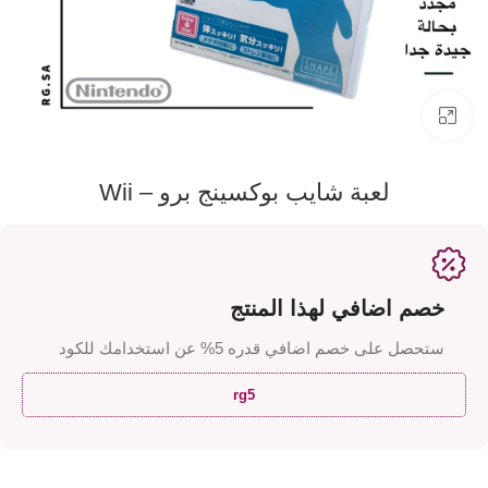
اضفط لتكبير الصورة
لعبة شايب بوكسينج برو – Wii
خصم اضافي لهذا المنتج
ستحصل على خصم اضافي قدره 5% عن استخدامك للكود
rg5