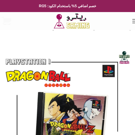
خصم اضافي 5% باستخدام الكود: RG5
الرئيسية
العاب الفيديو
Playsation
بلايستيشن 1