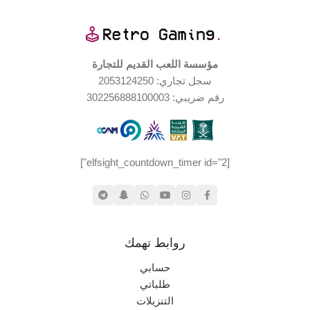
حالة المنتج
مستخدم بحالة جيدة جدا
مؤسسة اللعب القديم للتجارة
اليابان
الإصدار الجغرافي
سجل تجاري: 2053124250
رقم ضريبي: 302256888100003
جيدة جدا
حالة العلبة
[elfsight_countdown_timer id="2"]
روابط تهمك
حسابي
طلباتي
التنزيلات