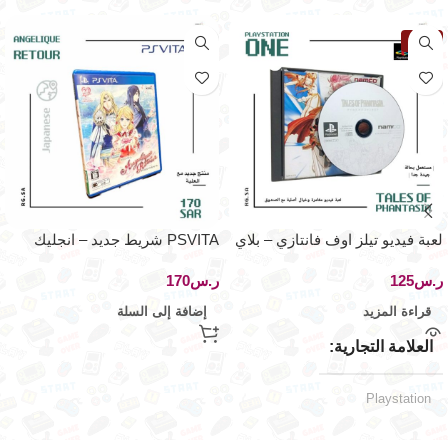
نفذت
لعبة فيديو تيلز اوف فانتازي – بلاي
PSVITA شريط جديد – انجليك
ستيشن ون
ريتور – اصدار
ر.س
ر.س
قراءة المزيد
إضافة إلى السلة
العلامة التجارية
Playstation