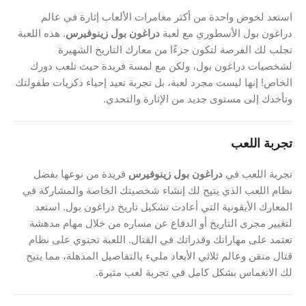
استعد لخوض واحدة من أكثر مغامرات الألعاب إثارة في عالم
دراغون بول الأسطوري مع لعبة
دراغون بول زينوفيرس
. هذه اللعبة
تجلب لك الفرصة لتكون جزءًا من معارك التاريخ الشهيرة
لشخصيات دراغون بول، ولكن مع لمسة فريدة حيث تلعب دورك
الخاص! إنها ليست مجرد لعبة، بل تجربة تعيد إحياء ذكريات طفولتك
وتأخذك إلى مستوى جديد من الإثارة والتحدي.
تجربة اللعب
تجربة اللعب في
دراغون بول زينوفيرس
فريدة من نوعها بفضل
نظام اللعب الذي يتيح لك إنشاء شخصيتك الخاصة والمشاركة في
المعارك الأيقونية التي أعادت تشكيل تاريخ دراغون بول. استعد
لتغيير مجرى التاريخ أو الدفاع عن مساره من خلال مهام مدهشة
تعتمد على مهاراتك وقدراتك في القتال. اللعبة تحتوي على نظام
قتال متقن وعالم ثلاثي الأبعاد مليء بالتفاصيل المذهلة، مما يتيح
لك الانغماس بشكل كامل في تجربة لعب مثيرة.