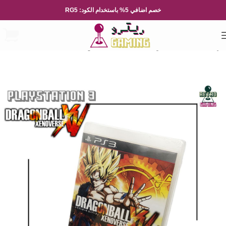
خصم اضافي 5% باستخدام الكود: RG5
الرئيسية
العاب الفيديو
Playsation
بلايستيشن 3