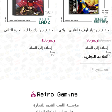
لعبة فيديو تيلز اوف فانتازي – بلاي
لعبة فيديو ارك ذا ليد الجزء الثاني
ستيشن ون
– بلاي ستيشن ون
ر.س
95
ر.س
ر.س
135
إضافة إلى السلة
إضافة إلى السلة
العلامة التجارية
Playstation
حالة ممتازة
حالة العلبة
حالة المنتج
مؤسسة اللعب القديم للتجارة
سجل تجاري: 2053124250
مستخدم بحالة جيدة جدا