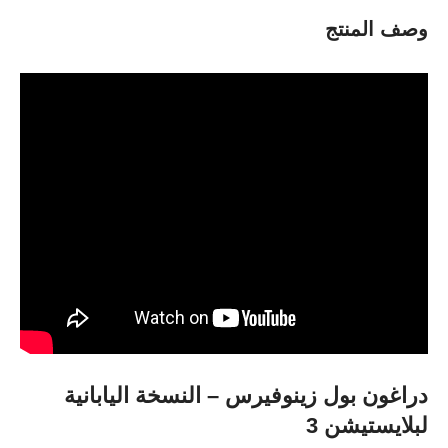
وصف المنتج
دراغون بول زينوفيرس – النسخة اليابانية
لبلايستيشن 3