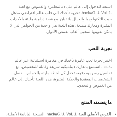
استعد للدخول إلى عالم مليء بالمغامرة والغموض مع لعبة
.hack//G.U. Vol. 1. تجربة تأخذك إلى قلب عالم افتراضي مذهل
حيث التكنولوجيا والخيال يلتقيان. مع قصة درامية مليئة بالأحداث
المثيرة ومعارك ممتعة، هذه اللعبة هي واحدة من الجواهر التي لا
يمكن تفويتها لمحبي ألعاب تقمص الأدوار.
تجربة اللعب
اختبر تجربة لعب غامرة تأخذك في مغامرة استثنائية عبر عالم
.hack. استمتع بمعارك ديناميكية سريعة وقابلة للتخصيص، مع
تفاصيل رسومية دقيقة تجعل كل لحظة مليئة بالحماس. بفضل
الشخصيات المعقدة والحبكة المثيرة، هذه اللعبة تأخذك إلى عالم
من الغموض والتحدي.
ما يتضمنه المنتج
القرص الأصلي للعبة .hack//G.U. Vol. 1
: النسخة اليابانية الأصلية.