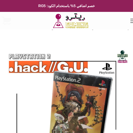
خصم اضافي 5% باستخدام الكود: RG5
الرئيسية
العاب الفيديو
Playsation
بلايستيشن 2