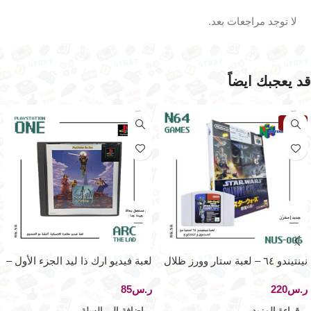
لا توجد مراجعات بعد.
قد يعجبك ايضاً
نفذت
نينتيندو ٦٤ – لعبة ستار وورز ظلال
لعبة فيديو ارك ذا ليد الجزء الأول –
الإمبراطورية
بلاي ستيشن ون
ر.س
ر.س
قراءة المزيد
إضافة إلى السلة