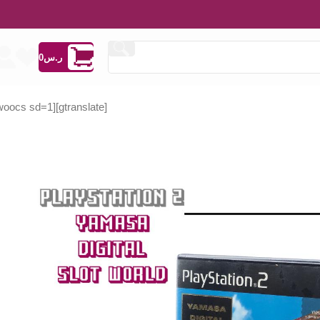
ر.س
0
[woocs sd=1]
[gtranslate]
ر.س
ر.س