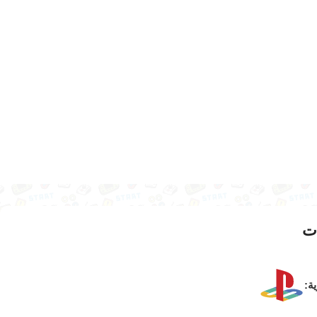
ت
ية: