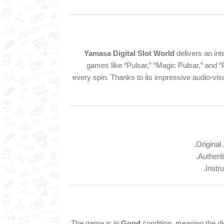
Yamasa Digital Slot World
delivers an int
games like “Pulsar,” “Magic Pulsar,” and “
every spin. Thanks to its impressive audio-visua
Original
Authenti
Instru
The game is in
Good
condition, meaning the di