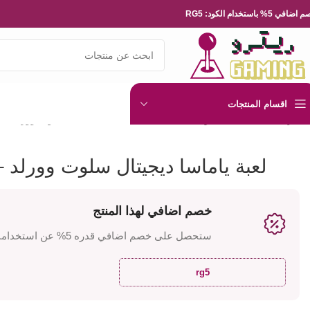
ضافي 5% باستخدام الكود: RG5
اقسام المنتجات
الرئيسية
العاب الفيديو
Playsation
لعبة ياماسا ديجيتال سلوت وورلد – ب
لعبة ياماسا ديجيتال سلوت وورلد –
خصم اضافي لهذا المنتج
ستحصل على خصم اضافي قدره 5% عن استخدامك للكود
rg5