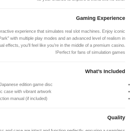
Gaming Experience
eractive experience that simulates real slot machines. Enjoy iconic
Park” with multiple play modes and an advanced level of realism in
l effects, you’ll feel like you’re in the middle of a premium casino.
Perfect for fans of simulation games!
What’s Included
 Japanese edition game disc.
c case with vibrant artwork.
ction manual (if included).
Quality
sc and case are intact and function perfectly, ensuring a seamless