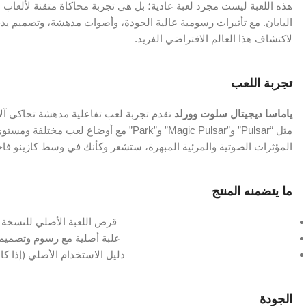
هذه اللعبة ليست مجرد لعبة عادية؛ بل هي تجربة محاكاة متقنة لألعاب 
اليابان. مع تأثيرات رسومية عالية الجودة، وأصوات مدهشة، وتصميم يدخل
لاكتشاف هذا العالم الافتراضي الفريد.
تجربة اللعب
ياماسا ديجيتال سلوت وورلد
تقدم تجربة لعب تفاعلية مدهشة تحاكي آلا
مثل “Pulsar” و”Magic Pulsar” و”Park” مع أو
المؤثرات الصوتية والمرئية المبهرة، ستشعر وكأنك في وسط كازينو فاخر. 
ما يتضمنه المنتج
قرص اللعبة الأصلي للنسخة ال
علبة أصلية مع رسوم وتصميم 
دليل الاستخدام الأصلي (إذا كان
الجودة