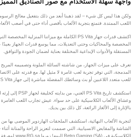
واجهة سهلة الاستخدام مع صور الصناديق المميزة
ولكن هذا ليس كل شيء – لقد ذهبنا أبعد من ذلك بتفعيل معالج الرسوما
اللعب الممتدة. فتمتع بتجربة الألعاب بأقصى أداء حتى في أصعب الألعا
اكتشف قدرات جهاز PS Vita الكاملة مع ميزاتنا المنزل
المخصصة والمحاكيات وحتى التعديلات، مما يوسع قدرات الجهاز بعيدًا
المستقلة والأدوات الإبداعية المختلفة بعناية لضمان الجودة والتوافق.
تعرف على ميزات الجهاز، من شاشته السائلة الملونة وتصميمه المريح 
المدمجة، التي توفر تجربة لعب غامرة لا مثيل لها. مع قدرته على الاتص
للعب متعدد اللاعبين أو بث وسائطك المفضلة مباشرة إلى جهاز PS Vita.
استكشف تاريخ S Vita
وعشاق الألعاب الكلاسيكية على حد سواء. عيش تجارب اللعب الغامرة عب
بالإثارة إلى الألغاز الرائعة، كل ذلك بين يديك.
لتجربة الألعاب النهائية، استكشف الملحقات الهاردوير الموصى بها من ق
الشاشة والمقابض الانسيابية، التي صممت لتعزيز الراحة والمتانة أثناء
الكلاسيكية في Retro Gaming (SA) اليوم! زوروا www.RG.sa لمعرفة المزيد.