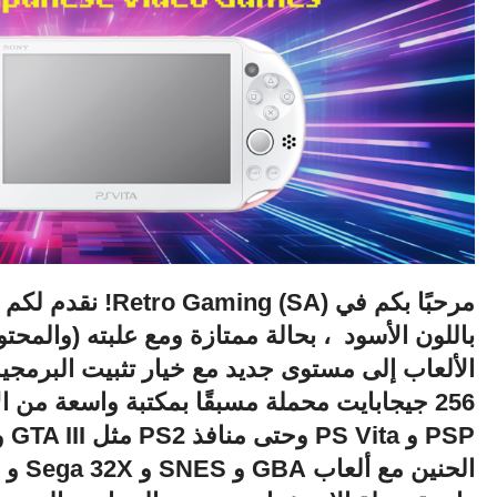
باللون الأسود ، بحالة ممتازة ومع علبته (والمحت