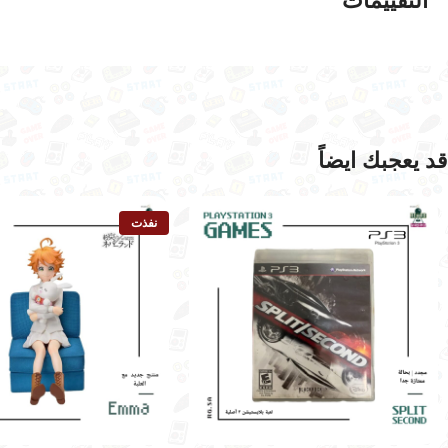
التقييمات
قد يعجبك ايضاً
نفذت