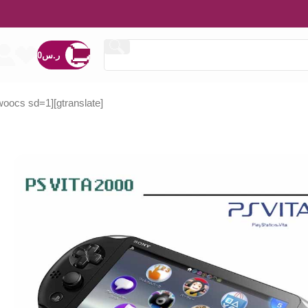
ر.س
0
[woocs sd=1]
[gtranslate]
ر.س
359
ر.س
389
ر.س