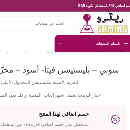
ضافي 5% باستخدام الكود: RG5
اقسام المنتجات
الرئيسية
الاجهزة
Playstation
PS-Vita
سوني – بليستيشن فيتا- أسود – م
سوني – بليستيشن فيتا- أسود – مخزّن
التجربة الأصيلة لبلايستيشن المحمول الأعلى 
*خيار البرمجة يشمل اشهر العاب المنصة و فك قيود المنطقة (on-Free
خصم اضافي لهذا المنتج
ستحصل على خصم اضافي قدره 5% عن استخدامك للكود