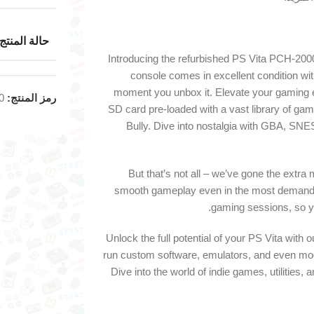
حالة المنتج
Introducing the refurbished PS Vita PCH-200
console comes in excellent condition wi
moment you unbox it. Elevate your gaming e
رمز المنتج:
0
SD card pre-loaded with a vast library of ga
Bully. Dive into nostalgia with GBA, SNE
But that’s not all – we’ve gone the extr
smooth gameplay even in the most demanding 
gaming sessions, so yo
Unlock the full potential of your PS Vita with 
run custom software, emulators, and even mods
Dive into the world of indie games, utilities,