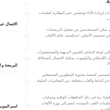
.
ت لزيادة الأداء وتحسين عمر البطارية لجلسات
ب.
الاتصال عبر
ية المخصصة التي تمكن المستخدمين من تشغيل البرمجيات
 عن تصميمه الأصلي. استكشف عالم الألعاب
إلى لوحة التحكم باللمس البديهية والمستشعرات
ال اللاسلكي والبلوتوث، يمكنك الاتصال بأصدقائك
البرمجة و ا
P الغني، من بدايته كخليفة لجهاز PSP إلى إرثه المستمر كمنصة محبوبة للمطورين المستقلين
ر أنماط وألعاب مختلفة، من المغامرات المليئة
بلنا، بما في ذلك الحافظات الواقية وحمايات
 جلسات اللعب الممتدة. انضم إلى ثورة الألعاب
اسم المودي