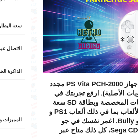
سعة البطار
الاتصال عبر
الذاكرة الخ
مرحبًا بكم في Retro Gaming (SA)! نقدم لكم جهاز PS Vita PCH-2000 مجدد
ويات الأصلية). ارفع تجربتك في
الألعاب إلى مستوى جديد مع خيار تثبيت البرمجيات المخصصة وبطاقة SD سعة
256 جيجابايت محملة مسبقًا بمكتبة واسعة من الألعاب بما في ذلك ألعاب PS1 و
PSP و PS Vita وحتى منافذ PS2 مثل GTA III و Bully. اغمر نفسك في جو
المميزات و
الحنين مع ألعاب GBA و SNES و Sega 32X و Sega CD، كل ذلك متاح عبر