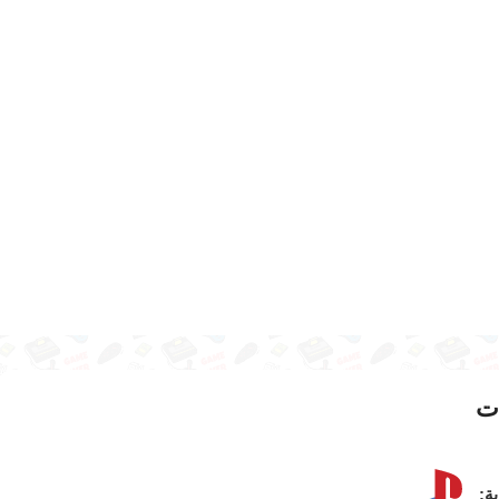
ت
ية: