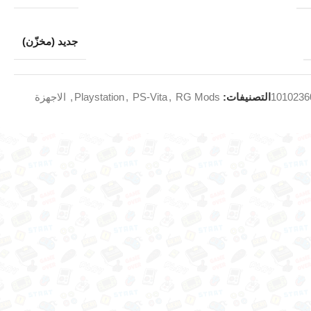
جديد (مخزّن)
1010236
التصنيفات:
RG Mods
,
PS-Vita
,
Playstation
,
الاجهزة