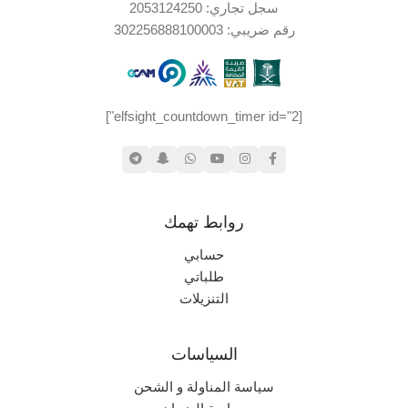
سجل تجاري: 2053124250
رقم ضريبي: 302256888100003
[elfsight_countdown_timer id="2"]
روابط تهمك
حسابي
طلباتي
التنزيلات
السياسات
سياسة المناولة و الشحن