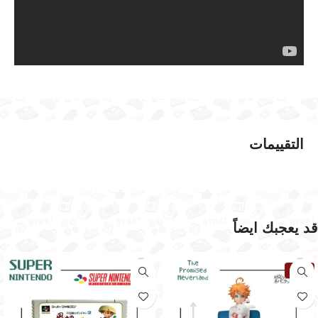
التقييمات
قد يعجبك ايضاً
نفذت