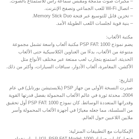
– مكبرات صوت مدمجة ومقبس سماعة رأس للاستمتاع بالصوت.
– اتصال Wi-Fi للعب الجماعي وتصفح الإنترنت.
– تخزين قابل للتوسيع عبر فتحة Memory Stick Duo.
– بنية قوية لجلسات اللعب الطويلة الأمد.
مكتبة الألعاب:
يضم نموذج PSP FAT: 1000 مكتبة ألعاب واسعة تشمل مجموعة
متنوعة من الألعاب، بدءًا من العناوين الكلاسيكية حتى الألعاب
الحديثة. استمتع بتجارب لعب ممتعة عبر مختلف الأنواع مثل
الأكشن، المغامرة، ألعاب الأدوار، سباقات السيارات، وأكثر من ذلك.
التاريخ:
صدرت النسخة الأولى من جهاز PSP (بلايستيشن بورتابل) في عام
2004، محدثة ثورة في عالم الألعاب المحمولة بفضل قدرتها القوية
وقدراتها المتعددة الوسائط. كان نموذج PSP FAT: 1000 أول تحقيق
من السلسلة، مما جعله معيارًا في أجهزة الألعاب المحمولة وأسر
ملايين اللاعبين حول العالم.
الإمكانيات مع التطبيقات المنزلية:
فتح إمكانيات جهازك PSP FAT Model: 1000 بالكامل باستخدام