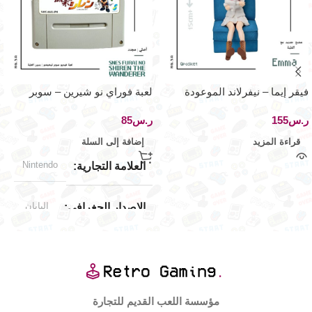
فيقر إيما – نيفرلاند الموعودة
لعبة فوراي نو شيرين – سوبر
المميزة
نينتيندو فاميكوم
ر.س
ر.س
قراءة المزيد
إضافة إلى السلة
Nintendo
العلامة التجارية
اليابان
الإصدار الجغرافي
بدون الصندوق
حالة المنتج
,
بدون الكاتالوج
مؤسسة اللعب القديم للتجارة