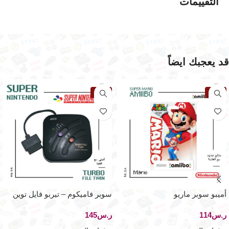
التقييمات
قد يعجبك ايضاً
نفذت
نفذت
أميبو سوبر ماريو
سوبر فاميكوم – تيربو فايل توين
لجهاز
ر.س
ر.س