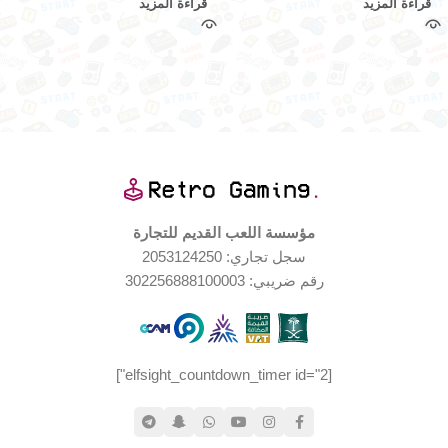
قراءة المزيد
قراءة المزيد
مؤسسة اللعب القديم للتجارة
سجل تجاري: 2053124250
رقم ضريبي: 302256888100003
[elfsight_countdown_timer id="2"]