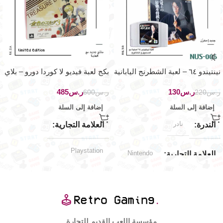
نينتيندو ٦٤ – لعبة الشطرنج اليابانية
بكج لعبة فيديو لا كوردا دورو – بلاي
ستيشن بورتابل – سكاي فيت
ر.س
130
ر.س
485
ر.س
220
ر.س
600
إضافة إلى السلة
إضافة إلى السلة
نادر
الندرة
العلامة التجارية
Playstation
Nintendo
العلامة التجارية
اليابان
الإصدار الجغرافي
Nintendo 64
توافق الألعاب
منصات اللعب المدعومة
اليابان
الإصدار الجغرافي
مؤسسة اللعب القديم للتجارة