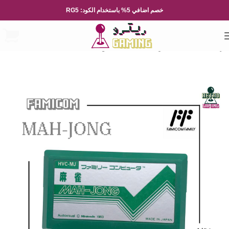
خصم اضافي 5% باستخدام الكود: RG5
الرئيسية
العاب الفيديو
Nintendo
نينتيندو العائلة