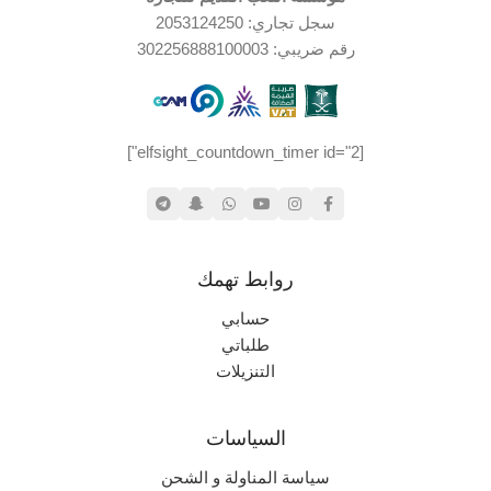
سجل تجاري: 2053124250
PSP
جديد (مخزّن)
حالة المنتج
رقم ضريبي: 302256888100003
نادر جداً
الندرة
جيدة جدا
حالة العلبة
جديد (مخزّن)
حالة المنتج
[elfsight_countdown_timer id="2"]
روابط تهمك
حسابي
طلباتي
التنزيلات
السياسات
سياسة المناولة و الشحن