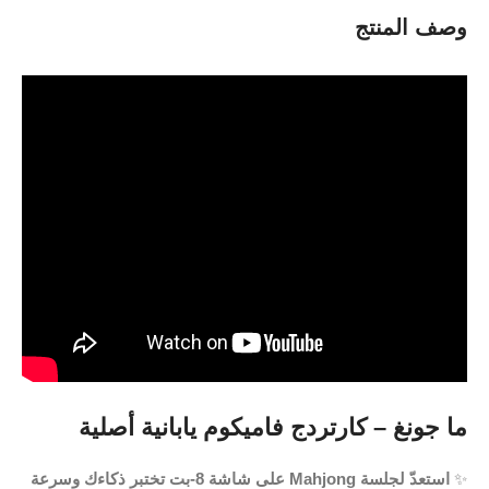
وصف المنتج
️✨
استعدّ لجلسة Mahjong على شاشة 8-بت تختبر ذكاءك وسرعة