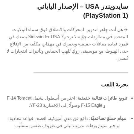
سايدويندر USA – الإصدار الياباني
(PlayStation 1)
✈️ هل أنت جاهز لتدوير المحركات والانطلاق فوق سماء الولايات
المتحدة في مطاردات جوّية لا ترحم؟ Sidewinder USA يضعك في
قمرة قيادة مقاتلات حقيقية ويغمرك في مهمّاتٍ مكثّفة من الإقلاع
حتى الهبوط، مع موسيقى روكٍ تُلهب الحماس وتأثيرات انفجارات لا
تُنسى.
ـــــــــــــــــــــــــــــــــــــــــــــــــــــــــــــــــــــــــــــــ
تجربة اللعب
تنويع طائرات قتالية حقيقية
: اختر من أسطول يشمل F-14 Tomcat
و F-15 Eagle وصولًا إلى الاختبارية YF-23.
مهام حملةٍ تصاعديّة
: دافع عن مدنٍ أميركية، اقصف قواعد معادية،
واجتز سيناريوهات تدريب ليلي في ظروف طقس متقلّبة.