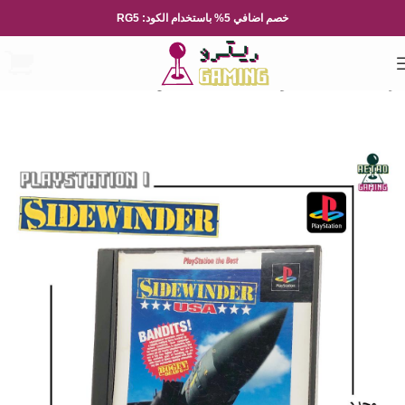
خصم اضافي 5% باستخدام الكود: RG5
الرئيسية
العاب الفيديو
Playsation
بلايستيشن 1