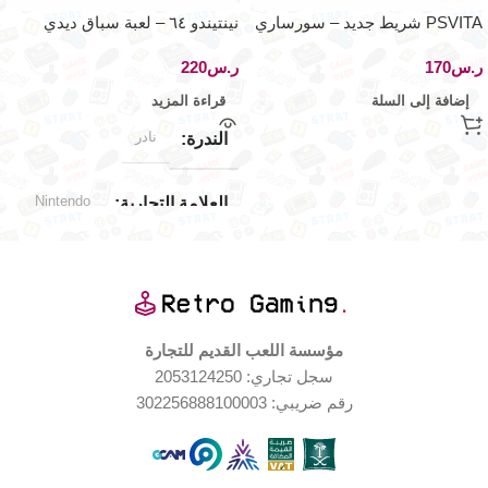
PSVITA شريط جديد – سورساري
نينتيندو ٦٤ – لعبة سباق ديدي
ساچا – اصدار اليابان
كونق
ر.س
ر.س
إضافة إلى السلة
قراءة المزيد
نادر
الندرة
Nintendo
العلامة التجارية
Nintendo 64
توافق الألعاب
اليابان
الإصدار الجغرافي
مؤسسة اللعب القديم للتجارة
سجل تجاري: 2053124250
جديد (مخزّن)
حالة المنتج
رقم ضريبي: 302256888100003
جيدة جدا
حالة العلبة